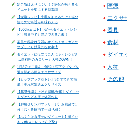
冷ご飯は太りにくい！？医師が教えるダ
医療
イエットを楽にする新常識
エクサ
【減塩レシピ】牛乳を加えるだけ！塩分
控えめでも旨みを味わえる
器具
【500kcal以下】おからダイエットレシ
ピ！減量中でも満足できるご飯！
食材
美肌の秘訣は良質のオイル！オメガ３の
サプリより効果的な食事法
ダイエ
ダイエットに役立つこんにゃくレシピ3
つ/肉料理のカロリーも大幅DOWN！
人物
1日3分で二重あご解消！顎下タプタプを
引き締める簡単エクササイズ
その他
【ヒップアップ筋トレ】3分でできて簡
単！垂れ尻撃退エクササイズ
【基礎代謝を上げる運動/食事】ダイエッ
トがはかどる痩せ体質作り
【脚痩せリンパマッサージ】お風呂で1
分！むくみ解消で一回り細く
【ふくらはぎ痩せのダイエット】細くな
るツボ/ストレッチなど5つ