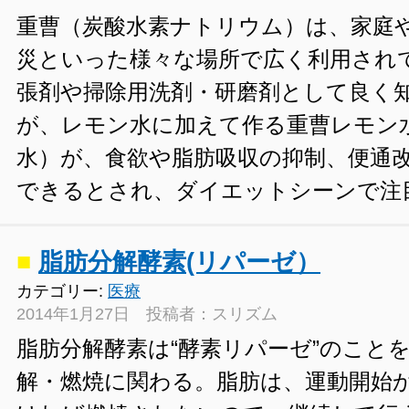
重曹（炭酸水素ナトリウム）は、家庭
災といった様々な場所で広く利用され
張剤や掃除用洗剤・研磨剤として良く
が、レモン水に加えて作る重曹レモン
水）が、食欲や脂肪吸収の抑制、便通
できるとされ、ダイエットシーンで注
■
脂肪分解酵素(リパーゼ）
カテゴリー:
医療
2014年1月27日 投稿者：スリズム
脂肪分解酵素は“酵素リパーゼ”のこと
解・燃焼に関わる。脂肪は、運動開始か