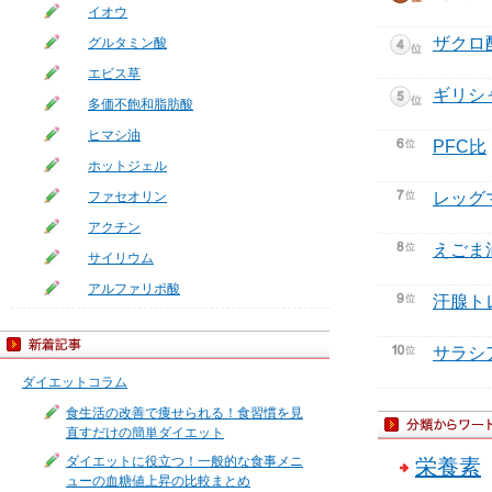
イオウ
ザクロ
グルタミン酸
エビス草
ギリシ
多価不飽和脂肪酸
ヒマシ油
PFC比
ホットジェル
ファセオリン
レッグ
アクチン
えごま
サイリウム
アルファリポ酸
汗腺ト
サラシ
ダイエットコラム
食生活の改善で痩せられる！食習慣を見
直すだけの簡単ダイエット
ダイエットに役立つ！一般的な食事メニ
栄養素
ューの血糖値上昇の比較まとめ