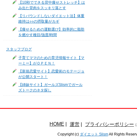
【10秒でできる背中痩せストレッチ】は
み出た背肉をスッキリ落とす
【リバウンドしないダイエット法】体重
維持は○○の摂取量がカギ
【痩せるための運動選び】効率的に脂肪
を燃やす種目/強度/時間
スタッフブログ
子育てママのための育児情報サイト【マ
ーミー】がＯＰＥＮ！
【新規恋愛サイト】恋愛術のモテージョ
が公開スタート！
【姉妹サイト】ガールズSlismでガール
ズトークのネタ探し
HOME
|
運営
|
プライバシーポリシー
Copyright (c)
ダイエット Slism
All Rights Reser