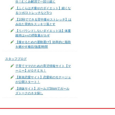
分！むくみ解消で一回り細く
【ふくらはぎ痩せのダイエット】細くな
るツボ/ストレッチなど5つ
【10秒でできる背中痩せストレッチ】は
み出た背肉をスッキリ落とす
【リバウンドしないダイエット法】体重
維持は○○の摂取量がカギ
【痩せるための運動選び】効率的に脂肪
を燃やす種目/強度/時間
スタッフブログ
子育てママのための育児情報サイト【マ
ーミー】がＯＰＥＮ！
【新規恋愛サイト】恋愛術のモテージョ
が公開スタート！
【姉妹サイト】ガールズSlismでガール
ズトークのネタ探し