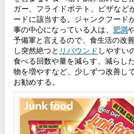
ガー、フライドポテト、ピザなど
ードに該当する。ジャンクフード
事の中心になっている人は、
肥満
予備軍と言えるので、食生活の改
し突然絶つと
リバウンド
しやすい
食べる回数や量を減らす、減らし
物を増やすなど、少しずつ改善し
お勧めする。