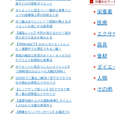
直すだけの簡単ダイエット
ダイエットに役立つ！一般的な食事メニ
栄養素
ューの血糖値上昇の比較まとめ
冷ご飯は太りにくい！？医師が教えるダ
医療
イエットを楽にする新常識
エクサ
【減塩レシピ】牛乳を加えるだけ！塩分
控えめでも旨みを味わえる
器具
【500kcal以下】おからダイエットレシ
ピ！減量中でも満足できるご飯！
食材
美肌の秘訣は良質のオイル！オメガ３の
サプリより効果的な食事法
ダイエ
ダイエットに役立つこんにゃくレシピ3
つ/肉料理のカロリーも大幅DOWN！
人物
1日3分で二重あご解消！顎下タプタプを
引き締める簡単エクササイズ
その他
【ヒップアップ筋トレ】3分でできて簡
単！垂れ尻撃退エクササイズ
【基礎代謝を上げる運動/食事】ダイエッ
トがはかどる痩せ体質作り
【脚痩せリンパマッサージ】お風呂で1