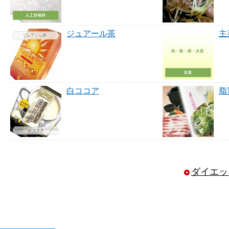
ジュアール茶
主
白ココア
脂
ダイエッ