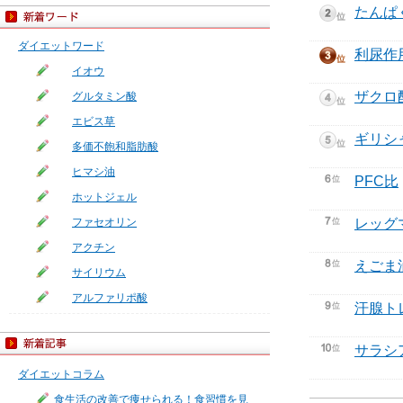
たんぱ
ダイエットワード
利尿作
イオウ
ザクロ
グルタミン酸
エビス草
ギリシ
多価不飽和脂肪酸
ヒマシ油
PFC比
ホットジェル
ファセオリン
レッグ
アクチン
えごま
サイリウム
アルファリポ酸
汗腺ト
サラシ
ダイエットコラム
食生活の改善で痩せられる！食習慣を見