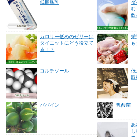
低脂肪乳
ダ
む
飲
カロリー低めのゼリーは
栄
ダイエットにどう役立て
も
る！？
コルチゾール
低
取
パパイン
乳酸菌
あ
し