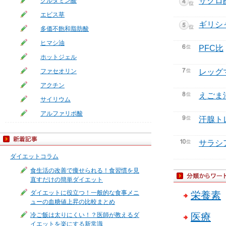
ザクロ
グルタミン酸
エビス草
ギリシ
多価不飽和脂肪酸
ヒマシ油
PFC比
ホットジェル
ファセオリン
レッグ
アクチン
えごま
サイリウム
アルファリポ酸
汗腺ト
サラシ
ダイエットコラム
食生活の改善で痩せられる！食習慣を見
直すだけの簡単ダイエット
ダイエットに役立つ！一般的な食事メニ
栄養素
ューの血糖値上昇の比較まとめ
冷ご飯は太りにくい！？医師が教えるダ
医療
イエットを楽にする新常識