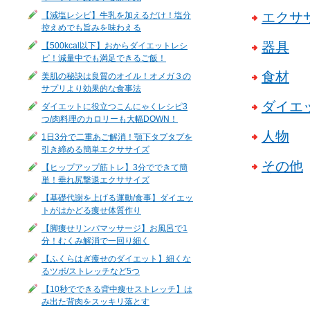
エクサ
【減塩レシピ】牛乳を加えるだけ！塩分
控えめでも旨みを味わえる
器具
【500kcal以下】おからダイエットレシ
ピ！減量中でも満足できるご飯！
食材
美肌の秘訣は良質のオイル！オメガ３の
サプリより効果的な食事法
ダイエ
ダイエットに役立つこんにゃくレシピ3
つ/肉料理のカロリーも大幅DOWN！
人物
1日3分で二重あご解消！顎下タプタプを
引き締める簡単エクササイズ
その他
【ヒップアップ筋トレ】3分でできて簡
単！垂れ尻撃退エクササイズ
【基礎代謝を上げる運動/食事】ダイエッ
トがはかどる痩せ体質作り
【脚痩せリンパマッサージ】お風呂で1
分！むくみ解消で一回り細く
【ふくらはぎ痩せのダイエット】細くな
るツボ/ストレッチなど5つ
【10秒でできる背中痩せストレッチ】は
み出た背肉をスッキリ落とす