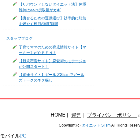
【リバウンドしないダイエット法】体重
維持は○○の摂取量がカギ
【痩せるための運動選び】効率的に脂肪
を燃やす種目/強度/時間
スタッフブログ
子育てママのための育児情報サイト【マ
ーミー】がＯＰＥＮ！
【新規恋愛サイト】恋愛術のモテージョ
が公開スタート！
【姉妹サイト】ガールズSlismでガール
ズトークのネタ探し
HOME
|
運営
|
プライバシーポリシー
Copyright (c)
ダイエット Slism
All Rights Reser
モバイル
PC