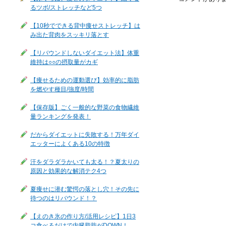
るツボ/ストレッチなど5つ
【10秒でできる背中痩せストレッチ】は
み出た背肉をスッキリ落とす
【リバウンドしないダイエット法】体重
維持は○○の摂取量がカギ
【痩せるための運動選び】効率的に脂肪
を燃やす種目/強度/時間
【保存版】ごく一般的な野菜の食物繊維
量ランキングを発表！
だからダイエットに失敗する！万年ダイ
エッターによくある10の特徴
汗をダラダラかいても太る！？夏太りの
原因と効果的な解消テク4つ
夏痩せに潜む驚愕の落とし穴！その先に
待つのはリバウンド！？
【えのき氷の作り方/活用レシピ】1日3
コ食べるだけで内臓脂肪がDOWN！