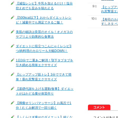
【減塩レシピ】牛乳を加えるだけ！塩分
【ヒップア
控えめでも旨みを味わえる
れ尻撃退エ
【500kcal以下】おからダイエットレシ
【寿司のカ
ピ！減量中でも満足できるご飯！
すしネタ ベ
美肌の秘訣は良質のオイル！オメガ３の
サプリより効果的な食事法
ダイエットに役立つこんにゃくレシピ3
つ/肉料理のカロリーも大幅DOWN！
1日3分で二重あご解消！顎下タプタプを
引き締める簡単エクササイズ
【ヒップアップ筋トレ】3分でできて簡
単！垂れ尻撃退エクササイズ
【基礎代謝を上げる運動/食事】ダイエッ
トがはかどる痩せ体質作り
【脚痩せリンパマッサージ】お風呂で1
分！むくみ解消で一回り細く
【ふくらはぎ痩せのダイエット】細くな
コメントがあり