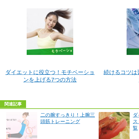
ダイエットに役立つ！モチベーショ
続けるコツは
ンを上げる7つの方法
関連記事
二の腕すっきり！上腕三
ダ
頭筋トレーニング
ス
覧