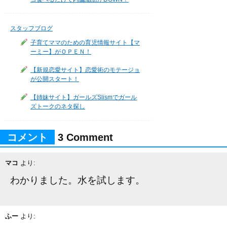
スタッフブログ
子育てママのための育児情報サイト【マ
ーミー】がＯＰＥＮ！
【新規恋愛サイト】恋愛術のモテージョ
が公開スタート！
【姉妹サイト】ガールズSlismでガール
ズトークのネタ探し
コメント
3 Comment
マコ
より:
わかりました。水を試します。
ふー
より: