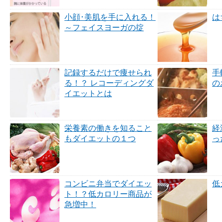
小顔･美肌を手に入れる！
は
～フェイスヨーガの掟
記録するだけで痩せられ
手
る！？ レコーディングダ
の
イエットとは
栄養素の働きを知ること
経
もダイエットの１つ
っ
コンビニ弁当でダイエッ
低
ト！？低カロリー商品が
急増中！