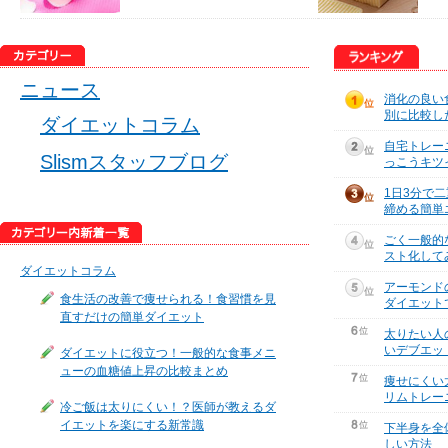
ニュース
消化の良い
別に比較し
ダイエットコラム
自宅トレー
Slismスタッフブログ
っこうキツ
1日3分で
締める簡単
ごく一般的
スト化して
ダイエットコラム
アーモンド
食生活の改善で痩せられる！食習慣を見
ダイエット
直すだけの簡単ダイエット
太りたい人
いデブエッ
ダイエットに役立つ！一般的な食事メニ
ューの血糖値上昇の比較まとめ
痩せにくい
リムトレー
冷ご飯は太りにくい！？医師が教えるダ
イエットを楽にする新常識
下半身を全
しい方法