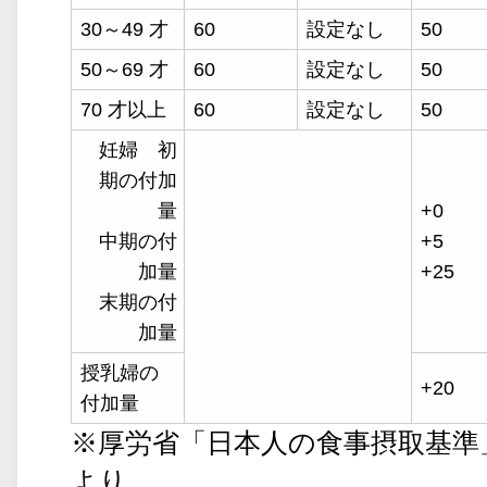
30～49 才
60
設定なし
50
50～69 才
60
設定なし
50
70 才以上
60
設定なし
50
妊婦 初
期の付加
量
+0
中期の付
+5
加量
+25
末期の付
加量
授乳婦の
+20
付加量
※厚労省「日本人の食事摂取基準」(
より