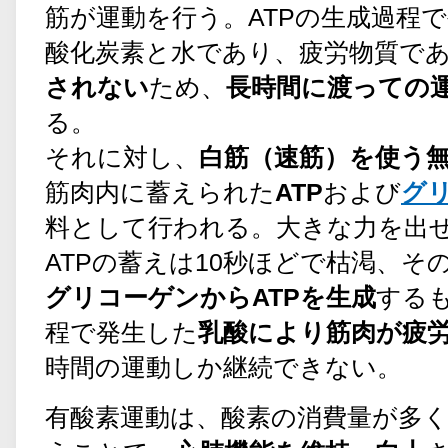
筋が運動を行う。ATPの生成過程
酸化炭素と水であり、疲労物質で
されない
ため、
長時間に渡っての
る。
それに対し、
白筋（速筋）を使う
筋肉内に蓄えられた
ATP
および
グ
料として行われる。大きな力を出
ATPの蓄えは10秒ほどで枯渇、そ
グリコーゲンからATPを生成
する
程で発生した
乳酸により筋肉が疲
時間の運動しか継続できない。
有酸素運動は、酸素の消費量が多