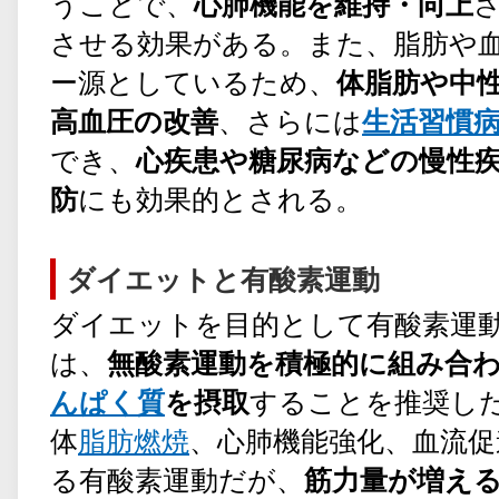
うことで、
心肺機能を維持・向上
させる効果がある。また、脂肪や
ー源としているため、
体脂肪や中
高血圧の改善
、さらには
生活習慣
でき、
心疾患や糖尿病などの慢性
防
にも効果的とされる。
ダイエットと有酸素運動
ダイエットを目的として有酸素運
は、
無酸素運動を積極的に組み合
んぱく質
を摂取
することを推奨し
体
脂肪燃焼
、心肺機能強化、血流促
る有酸素運動だが、
筋力量が増え