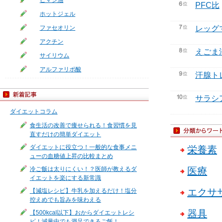
ヒマシ油
PFC比
ホットジェル
ファセオリン
レッグ
アクチン
えごま
サイリウム
アルファリポ酸
汗腺ト
サラシ
ダイエットコラム
食生活の改善で痩せられる！食習慣を見
直すだけの簡単ダイエット
ダイエットに役立つ！一般的な食事メニ
栄養素
ューの血糖値上昇の比較まとめ
冷ご飯は太りにくい！？医師が教えるダ
医療
イエットを楽にする新常識
エクサ
【減塩レシピ】牛乳を加えるだけ！塩分
控えめでも旨みを味わえる
器具
【500kcal以下】おからダイエットレシ
ピ！減量中でも満足できるご飯！