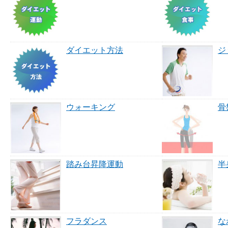
ダイエット方法
ジ
ウォーキング
骨
踏み台昇降運動
半
フラダンス
な