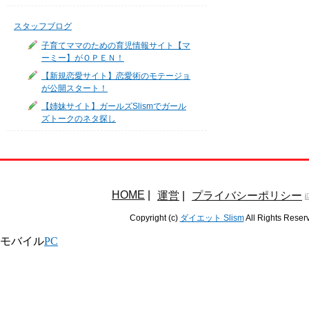
スタッフブログ
子育てママのための育児情報サイト【マ
ーミー】がＯＰＥＮ！
【新規恋愛サイト】恋愛術のモテージョ
が公開スタート！
【姉妹サイト】ガールズSlismでガール
ズトークのネタ探し
HOME
|
運営
|
プライバシーポリシー
Copyright (c)
ダイエット Slism
All Rights Reser
モバイル
PC