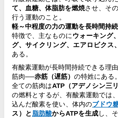
て、血糖、体脂肪を燃焼
させ、そ
行う運動のこと。
軽～中程度の力の運動を長時間持続
特徴で、主なものに
ウォーキング
グ、サイクリング、エアロビクス
ある。
有酸素運動が長時間持続できる理
筋肉──
赤筋（遅筋）
の特姓にある
全ての筋肉は
ATP（アデノシン三
の燃料とするが、有酸素運動では
込んだ酸素を使い、体内の
ブドウ
ス）と
脂肪酸
からATPを生成
し、