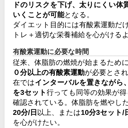
ドのリスクを下げ、太りにくい体
いくことが可能
となる。
ダイエット目的には有酸素運動だ
トレ＋適切な栄養補給を心がける
有酸素運動に必要な時間
従来、体脂肪の燃焼が始まるため
０分以上の有酸素運動
が必要とさ
在では
インターバルを置きながら
を3セット
行っても同等の効果が得
確認されている。体脂肪を燃やし
20分/日
以上、または
10分3セット/
を心がけたい。