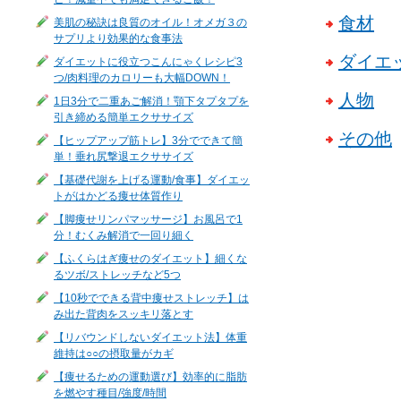
食材
美肌の秘訣は良質のオイル！オメガ３の
サプリより効果的な食事法
ダイエ
ダイエットに役立つこんにゃくレシピ3
つ/肉料理のカロリーも大幅DOWN！
人物
1日3分で二重あご解消！顎下タプタプを
引き締める簡単エクササイズ
その他
【ヒップアップ筋トレ】3分でできて簡
単！垂れ尻撃退エクササイズ
【基礎代謝を上げる運動/食事】ダイエッ
トがはかどる痩せ体質作り
【脚痩せリンパマッサージ】お風呂で1
分！むくみ解消で一回り細く
【ふくらはぎ痩せのダイエット】細くな
るツボ/ストレッチなど5つ
【10秒でできる背中痩せストレッチ】は
み出た背肉をスッキリ落とす
【リバウンドしないダイエット法】体重
維持は○○の摂取量がカギ
【痩せるための運動選び】効率的に脂肪
を燃やす種目/強度/時間