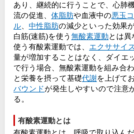
あり、継続的に行うことで、心肺
流の促進、
体脂肪
や血液中の
悪玉
ル
、
中性脂肪
の減少といった効果
白筋(速筋)を使う
無酸素運動
とは異
使う有酸素運動では、
エクササイ
量が増加することはなく、ダイエ
で行う場合、無酸素運動を組み合
と栄養を摂って基礎
代謝
を上げて
バウンド
が発生しやすいので注意
る。
有酸素運動とは
有酸素運動とは、呼吸で取り込ん