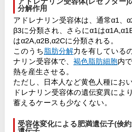
アドレナリン受容体(レセプター)
分解作用
アドレナリン受容体は、通常α1、α2
β3に分類され、さらにα1はα1A,α1B
はα2A,α2B,α2Cに分類される。
このうち
脂肪分解
力を有しているの
ナリン受容体で、
褐色脂肪細胞
内
熱を産生させる。
ただし、日本人など黄色人種におい
ドレナリン受容体の遺伝変異によ
蓄えるケースも少なくない。
受容体変化による肥満遺伝子(倹約
遺伝子