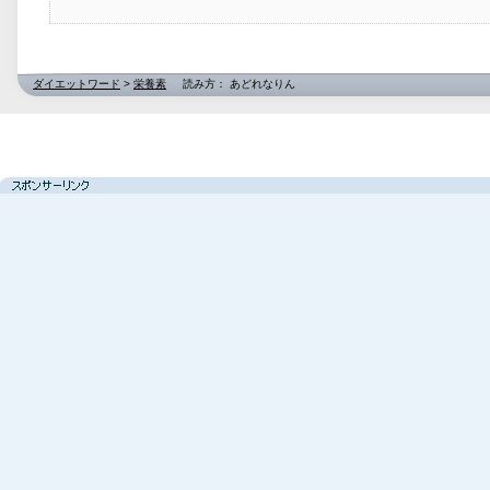
ダイエットワード
>
栄養素
読み方： あどれなりん