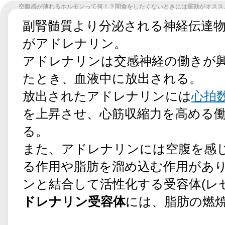
空腹感が薄れるホルモンって何！？間食をしたくないときには運動がオスス
副腎髄質より分泌される神経伝達物
がアドレナリン。
アドレナリンは交感神経の働きが
たとき、血液中に放出される。
放出されたアドレナリンには
心拍
を上昇させ、心筋収縮力を高める
る。
また、アドレナリンには空腹を感
る作用や脂肪を溜め込む作用があ
ンと結合して活性化する受容体(レ
ドレナリン受容体
には、脂肪の燃