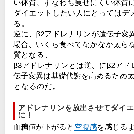
い体質、すなわち痩せにくい体質
ダイエットしたい人にとってはデ
る。
逆に、β2アドレナリンが遺伝子変
場合、いくら食べてなかなか太ら
質となる。
β3アドレナリンとは逆、にβ2ア
伝子変異は基礎代謝を高めるため
となるのだ。
アドレナリンを放出させてダイエ
に！
血糖値が下がると
空腹感
を感じる