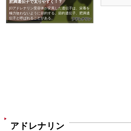
肥満遺伝子で太りやすく！？
β3アドレナリン受容体が変異した遺伝子は、栄養を
極力使わないように節約する。節約遺伝子、肥満遺
伝子と呼ばれることがある。
熱産生により脂肪分解を促進！
節約遺伝子のメリット・デメリット
アドレナリンは興奮状態などで分泌されるホルモ
肥満遺伝子──倹約遺伝子は飢餓に強いという利点
ン。内臓脂肪に分布し、熱を産生・放出しており、
があるが、それは痩せにくい体質であるというこ
ダイエットにも役立つ神経伝達物質となっている。
と。ダイエットに向かない体質とも言える。
アドレナリン