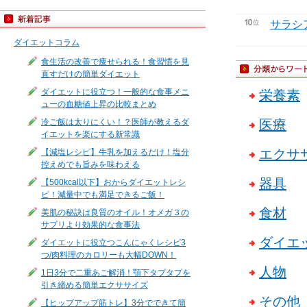
サラシ
ダイエットコラム
食生活の改善で痩せられる！食習慣を見
直すだけの簡単ダイエット
ダイエットに役立つ！一般的な食事メニ
栄養素
ューの血糖値上昇の比較まとめ
冷ご飯は太りにくい！？医師が教えるダ
医療
イエットを楽にする新常識
エクサ
【減塩レシピ】牛乳を加えるだけ！塩分
控えめでも旨みを味わえる
器具
【500kcal以下】おからダイエットレシ
ピ！減量中でも満足できるご飯！
食材
美肌の秘訣は良質のオイル！オメガ３の
サプリより効果的な食事法
ダイエ
ダイエットに役立つこんにゃくレシピ3
つ/肉料理のカロリーも大幅DOWN！
人物
1日3分で二重あご解消！顎下タプタプを
引き締める簡単エクササイズ
その他
【ヒップアップ筋トレ】3分でできて簡