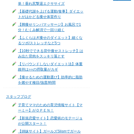
単！垂れ尻撃退エクササイズ
【基礎代謝を上げる運動/食事】ダイエッ
トがはかどる痩せ体質作り
【脚痩せリンパマッサージ】お風呂で1
分！むくみ解消で一回り細く
【ふくらはぎ痩せのダイエット】細くな
るツボ/ストレッチなど5つ
【10秒でできる背中痩せストレッチ】は
み出た背肉をスッキリ落とす
【リバウンドしないダイエット法】体重
維持は○○の摂取量がカギ
【痩せるための運動選び】効率的に脂肪
を燃やす種目/強度/時間
スタッフブログ
子育てママのための育児情報サイト【マ
ーミー】がＯＰＥＮ！
【新規恋愛サイト】恋愛術のモテージョ
が公開スタート！
【姉妹サイト】ガールズSlismでガール