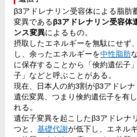
β3アドレナリン受容体による脂肪
変異である
β3アドレナリン受容体
ンス変異
によるもの。
摂取したエネルギーを無駄にせず
し、余ったエネルギーを
中性脂肪
に保存することから「倹約遺伝子
子」などと呼ぶことがある。
現在、日本人の約3割がβ3アドレ
遺伝変異、つまり倹約遺伝子を有
れる。
遺伝子変異を起こしたβ3アドレナ
つと、
基礎代謝
が低下し、エネル