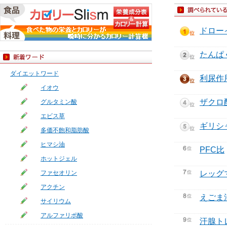
ドロー
たんぱ
ダイエットワード
利尿作
イオウ
ザクロ
グルタミン酸
エビス草
ギリシ
多価不飽和脂肪酸
ヒマシ油
PFC比
ホットジェル
ファセオリン
レッグ
アクチン
えごま
サイリウム
アルファリポ酸
汗腺ト