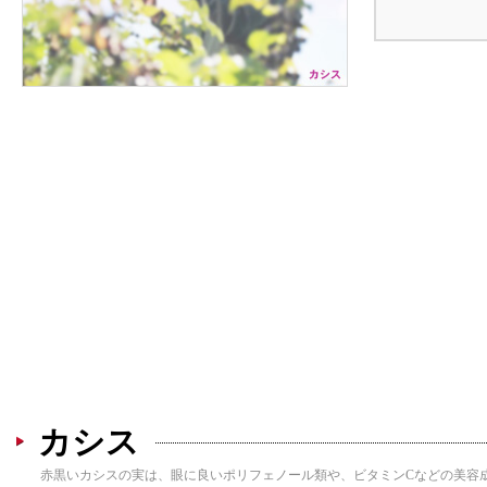
生産が盛んな地域はニュージーランド
原産地域は北ヨーロッパや西・中央アジア、ヒマラ
ヤであり、生産が盛んな地域は紫外線量の多いニュ
ージーランドや、国内では青森が有名である。
クロフサスグリなどとも呼ばれる
アントシアニンや美容成分を豊富に含む
カシスは1㎝程度の赤黒い実をつけるユキノシタ科
カシスの実はお酒や菓子の材料によく利用される。
の植物であり、和名をクロフサスグリやクロスグ
また眼を健康にするアントシアニンや、俗にいう美
リ、英名をブラックカラントという。
肌・美容成分のビタミンCなどを豊富に含む。
カシス
赤黒いカシスの実は、眼に良いポリフェノール類や、ビタミンCなどの美容