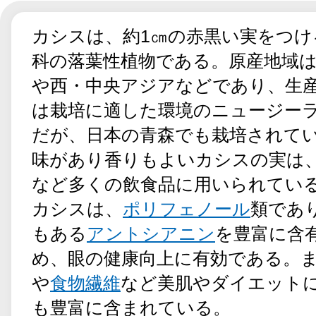
カシスは、約1㎝の赤黒い実をつけ
科の落葉性植物である。原産地域
や西・中央アジアなどであり、生
は栽培に適した環境のニュージー
だが、日本の青森でも栽培されて
味があり香りもよいカシスの実は
など多くの飲食品に用いられてい
カシスは、
ポリフェノール
類であ
もある
アントシアニン
を豊富に含
め、眼の健康向上に有効である。
や
食物繊維
など美肌やダイエット
も豊富に含まれている。