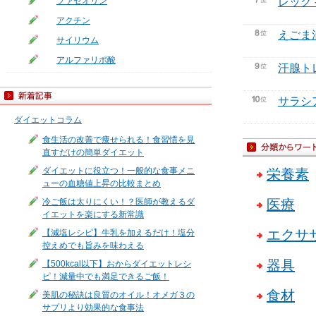
ファセオリン
レッグ
アクチン
えごま
サイリウム
アルファリポ酸
汗腺ト
サラシ
ダイエットコラム
食生活の改善で痩せられる！食習慣を見
直すだけの簡単ダイエット
ダイエットに役立つ！一般的な食事メニ
栄養素
ューの血糖値上昇の比較まとめ
冷ご飯は太りにくい！？医師が教えるダ
医療
イエットを楽にする新常識
エクサ
【減塩レシピ】牛乳を加えるだけ！塩分
控えめでも旨みを味わえる
器具
【500kcal以下】おからダイエットレシ
ピ！減量中でも満足できるご飯！
食材
美肌の秘訣は良質のオイル！オメガ３の
サプリより効果的な食事法