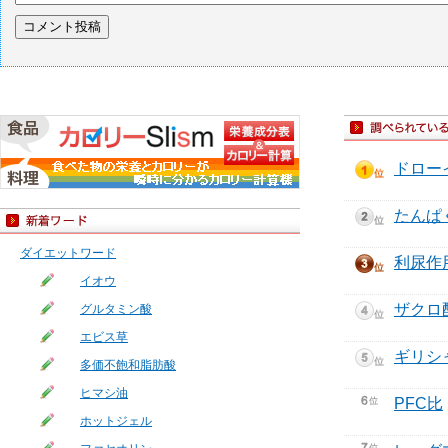
ドロー
たんぱ
ダイエットワード
利尿作
イオウ
ザクロ
グルタミン酸
エビス草
ギリシ
多価不飽和脂肪酸
ヒマシ油
PFC比
ホットジェル