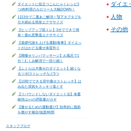
ダイエ
ダイエットに役立つこんにゃくレシピ3
つ/肉料理のカロリーも大幅DOWN！
人物
1日3分で二重あご解消！顎下タプタプを
引き締める簡単エクササイズ
その他
【ヒップアップ筋トレ】3分でできて簡
単！垂れ尻撃退エクササイズ
【基礎代謝を上げる運動/食事】ダイエッ
トがはかどる痩せ体質作り
【脚痩せリンパマッサージ】お風呂で1
分！むくみ解消で一回り細く
【ふくらはぎ痩せのダイエット】細くな
るツボ/ストレッチなど5つ
【10秒でできる背中痩せストレッチ】は
み出た背肉をスッキリ落とす
【リバウンドしないダイエット法】体重
維持は○○の摂取量がカギ
【痩せるための運動選び】効率的に脂肪
を燃やす種目/強度/時間
スタッフブログ