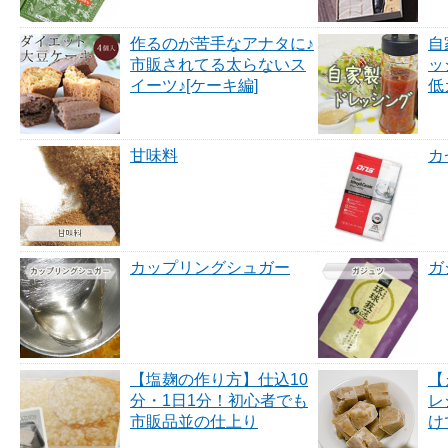
作るのが苦手なアナタに♪
自
市販されてる太らないス
ッ
イーツ♪[ケーキ編]
低
甘味料
カ
カップリングシュガー
ガ
【塩麹の作り方】仕込10
【
分・1日1分！初心者でも
レ
市販品並の仕上り
け