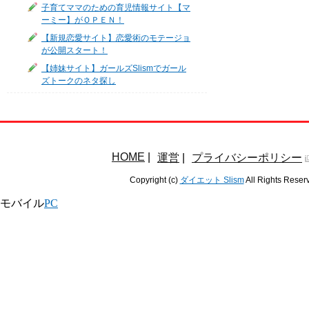
子育てママのための育児情報サイト【マ
ーミー】がＯＰＥＮ！
【新規恋愛サイト】恋愛術のモテージョ
が公開スタート！
【姉妹サイト】ガールズSlismでガール
ズトークのネタ探し
HOME
|
運営
|
プライバシーポリシー
Copyright (c)
ダイエット Slism
All Rights Reser
モバイル
PC