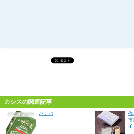
カシスの関連記事
バナバ
作
市
イ