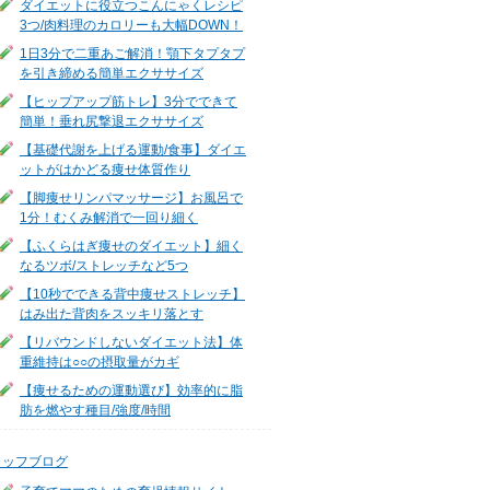
ダイエットに役立つこんにゃくレシピ
3つ/肉料理のカロリーも大幅DOWN！
1日3分で二重あご解消！顎下タプタプ
を引き締める簡単エクササイズ
【ヒップアップ筋トレ】3分でできて
簡単！垂れ尻撃退エクササイズ
【基礎代謝を上げる運動/食事】ダイエ
ットがはかどる痩せ体質作り
【脚痩せリンパマッサージ】お風呂で
1分！むくみ解消で一回り細く
【ふくらはぎ痩せのダイエット】細く
なるツボ/ストレッチなど5つ
【10秒でできる背中痩せストレッチ】
はみ出た背肉をスッキリ落とす
【リバウンドしないダイエット法】体
重維持は○○の摂取量がカギ
【痩せるための運動選び】効率的に脂
肪を燃やす種目/強度/時間
タッフブログ