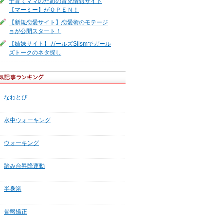
子育てママのための育児情報サイト
【マーミー】がＯＰＥＮ！
【新規恋愛サイト】恋愛術のモテージ
ョが公開スタート！
【姉妹サイト】ガールズSlismでガール
ズトークのネタ探し
なわとび
水中ウォーキング
ウォーキング
踏み台昇降運動
半身浴
骨盤矯正