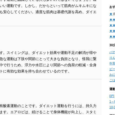
いい運動です。しかし、だからといって筋肉がムキムキにな
お
も安心してください。適度な筋肉は基礎代謝を高め、ダイエ
★
(
★
★
★
★
3
バ
す。スイミングは、ダイエット効果や運動不足の解消が得や
りん
急な運動は下肢や関節にとって大きな負担となり、怪我に繋
牛乳
中で行うため、浮力や水圧により関節への負荷の軽減・全身
ビー
トに有効な効果を持ち合わせているのです。
お
ごは
運
0円
1～
有酸素運動のことです。ダイエット運動を行うには、持久力
10
ます。エアロビは、続けることで身体機能が向上し、スタミ