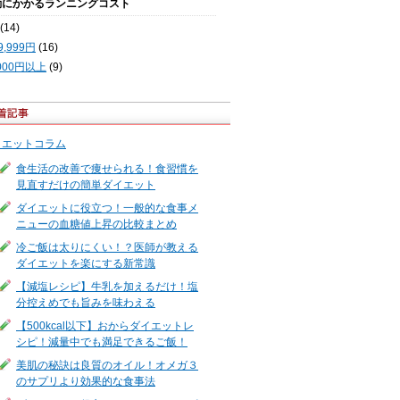
動にかかるランニングコスト
(14)
9,999円
(16)
,000円以上
(9)
イエットコラム
食生活の改善で痩せられる！食習慣を
見直すだけの簡単ダイエット
ダイエットに役立つ！一般的な食事メ
ニューの血糖値上昇の比較まとめ
冷ご飯は太りにくい！？医師が教える
ダイエットを楽にする新常識
【減塩レシピ】牛乳を加えるだけ！塩
分控えめでも旨みを味わえる
【500kcal以下】おからダイエットレ
シピ！減量中でも満足できるご飯！
美肌の秘訣は良質のオイル！オメガ３
のサプリより効果的な食事法