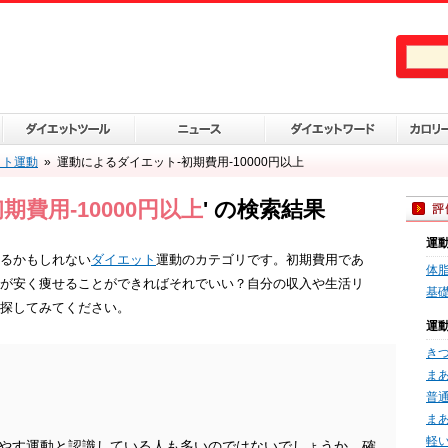
ット運動
»
運動によるダイエット-初期費用-10000円以上
費用-10000円以上
' の検索結果
運
るかもしれない
ダイエット
運動のカテゴリです。初期費用であ
体
が安く痩せることができればそれでいい？自分の収入や生活リ
基礎
探してみてください。
運
き
ま
普
ま
軽
やす運動と認識している人も多いのではないでしょうか。確