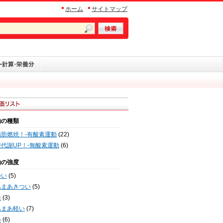
ホーム
サイトマップ
動の種類
脂肪燃焼！-有酸素運動
(22)
代謝UP！-無酸素運動
(6)
動の強度
つい
(5)
あまあきつい
(5)
通
(3)
あまあ軽い
(7)
い
(6)