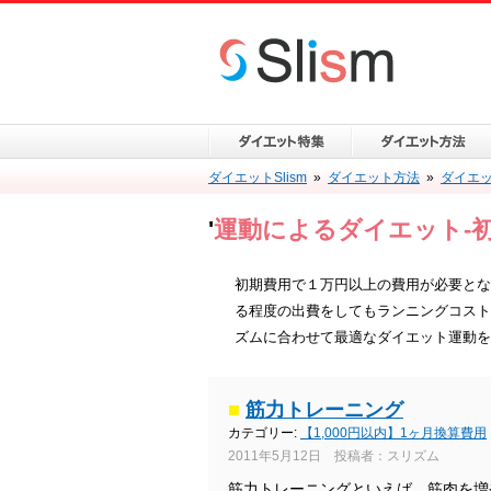
ダイエットSlism
»
ダイエット方法
»
ダイエ
'
運動によるダイエット-初期
初期費用で１万円以上の費用が必要とな
る程度の出費をしてもランニングコスト
ズムに合わせて最適なダイエット運動を
■
筋力トレーニング
カテゴリー:
【1,000円以内】1ヶ月換算費用
2011年5月12日 投稿者：スリズム
筋力トレーニングといえば、筋肉を増