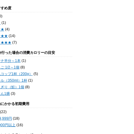
すすめ度
0)
★
(1)
★★
(4)
★★★
(14)
★★★★
(7)
0分行った場合の消費カロリーの目安
ナナ半分～1本
(1)
ご 1/2～1個
(8)
コップ1杯（200g）
(5)
ル（350ml）1杯
(1)
にぎり（鮭）1個
(8)
ん1膳
(3)
動にかかる初期費用
(22)
9,999円
(18)
,000円以上
(16)