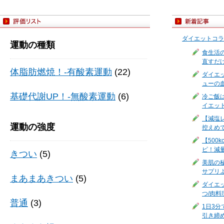
ダイエットコラ
運動の種類
食生活
直すだ
体脂肪燃焼！-有酸素運動
(22)
ダイエ
ューの
基礎代謝UP！-無酸素運動
(6)
冷ご飯
イエッ
【減塩
運動の強度
控えめ
【500
ピ！減
きつい
(5)
美肌の
サプリ
まあまあきつい
(5)
ダイエ
つ/肉料
普通
(3)
1日3
引き締