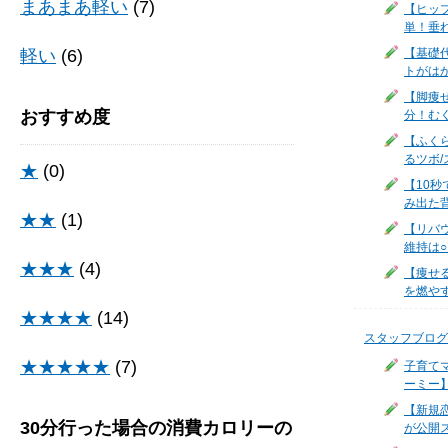
まあまあ軽い
(7)
【ヒッ
単！垂
軽い
(6)
【基礎
トがは
【脚痩
おすすめ度
分！む
【ふく
るツボ/
★
(0)
【10
み出た
★★
(1)
【リバ
維持は
★★★
(4)
【痩せ
を燃やす
★★★★
(14)
スタッフブログ
★★★★★
(7)
子育て
ーミー
【新規
30分行った場合の消費カロリーの
が公開