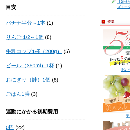
【姉妹サ
目安
ズトー
バナナ半分～1本
(1)
りんご 1/2～1個
(8)
牛乳コップ1杯（200g）
(5)
ビール（350ml）1杯
(1)
5分
おにぎり（鮭）1個
(8)
ごはん1膳
(3)
運動にかかる初期費用
美
0円
(22)