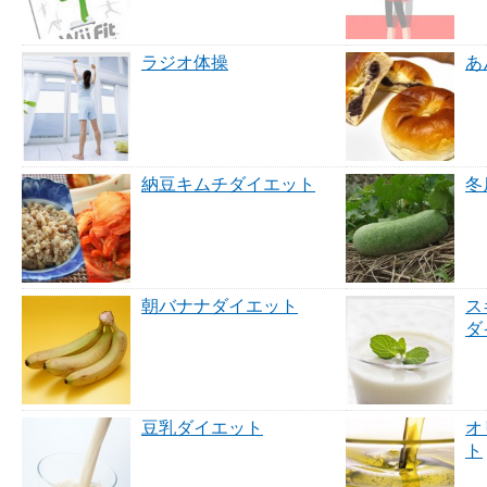
ラジオ体操
あ
納豆キムチダイエット
冬
朝バナナダイエット
ス
ダ
豆乳ダイエット
オ
ト