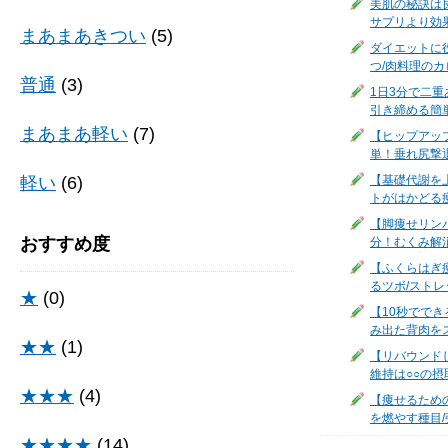
美肌の秘訣は
サプリより効
まあまあきつい
(5)
ダイエットに
つ/肉料理のカ
普通
(3)
1日3分で二
引き締める簡
まあまあ軽い
(7)
【ヒップアッ
単！垂れ尻撃
軽い
(6)
【基礎代謝を
トがはかどる
【脚痩せリン
おすすめ度
分！むくみ解
【ふくらはぎ
るツボ/ストレ
★
(0)
【10秒でで
み出た背肉を
★★
(1)
【リバウンド
維持は○○の
★★★
(4)
【痩せるため
を燃やす種目/
★★★★
(14)