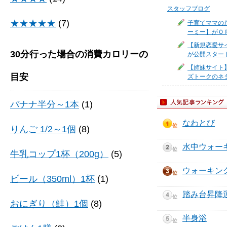
スタッフブログ
★★★★★
(7)
子育てママの
ーミー】がＯ
【新規恋愛サ
30分行った場合の消費カロリーの
が公開スター
【姉妹サイト】
目安
ズトークのネ
バナナ半分～1本
(1)
なわとび
りんご 1/2～1個
(8)
水中ウォー
牛乳コップ1杯（200g）
(5)
ウォーキン
ビール（350ml）1杯
(1)
踏み台昇降
おにぎり（鮭）1個
(8)
半身浴