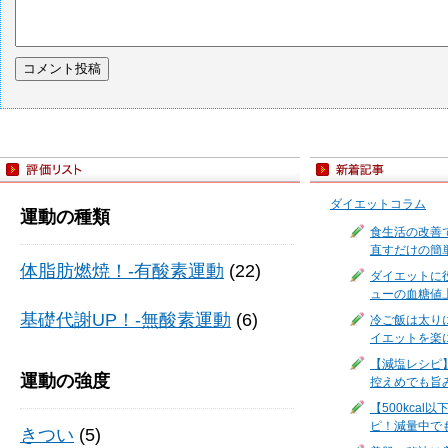
ダイエットコラム
運動の種類
食生活の改善
直すだけの簡
体脂肪燃焼！-有酸素運動
(22)
ダイエットに
ューの血糖値
基礎代謝UP！-無酸素運動
(6)
冷ご飯は太り
イエットを楽
【減塩レシピ
運動の強度
控えめでも旨
【500kca
ピ！減量中で
きつい
(5)