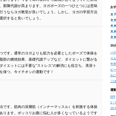
、新陳代謝が高まります。ヨガポーズの一つひとつには意味
お
行うならヨガ教室が良いでしょう。しかし、ヨガの学習方法
★
(
選択すると良いでしょう。
★
★
★
★
3
バ
つです。通常のヨガよりも筋力を必要としたポーズで体操を
りん
脂肪の燃焼効果、基礎代謝アップなど、ダイエットに繋がる
牛乳
ダイエットには不要な”ストレス”の解消にも役立ち、美容ト
ビー
を保つ、今イチオシの運動です！
お
ごは
運
0円
1～
法です。筋肉の深層筋（インナーマッスル）を刺激する体操
10
あります。ポッコリお腹に悩む人が多くなっているようです