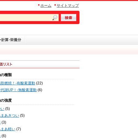
ホーム
サイトマップ
動の種類
脂肪燃焼！-有酸素運動
(22)
代謝UP！-無酸素運動
(6)
動の強度
つい
(5)
あまあきつい
(5)
通
(3)
あまあ軽い
(7)
い
(6)