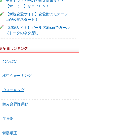
子育てママのための育児情報サイト
【マーミー】がＯＰＥＮ！
【新規恋愛サイト】恋愛術のモテージ
ョが公開スタート！
【姉妹サイト】ガールズSlismでガール
ズトークのネタ探し
なわとび
水中ウォーキング
ウォーキング
踏み台昇降運動
半身浴
骨盤矯正