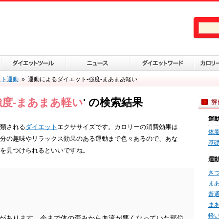
ット運動
»
運動によるダイエット-強度-まあまあ軽い
強度-まあまあ軽い
' の検索結果
運
類される
ダイエット
エクササイズです。カロリーの消費効果は
体
分の趣味やリラックス効果のある運動まで色々あるので、あな
基礎
を見つけられるといいですね。
運
き
ま
普
ま
軽
があります。今まで体の歪みから血流が悪くなっていた部位