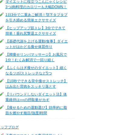
ダイエットに役立つこんにゃくレシピ
3つ/肉料理のカロリーも大幅DOWN！
1日3分で二重あご解消！顎下タプタプ
を引き締める簡単エクササイズ
【ヒップアップ筋トレ】3分でできて
簡単！垂れ尻撃退エクササイズ
【基礎代謝を上げる運動/食事】ダイエ
ットがはかどる痩せ体質作り
【脚痩せリンパマッサージ】お風呂で
1分！むくみ解消で一回り細く
【ふくらはぎ痩せのダイエット】細く
なるツボ/ストレッチなど5つ
【10秒でできる背中痩せストレッチ】
はみ出た背肉をスッキリ落とす
【リバウンドしないダイエット法】体
重維持は○○の摂取量がカギ
【痩せるための運動選び】効率的に脂
肪を燃やす種目/強度/時間
タッフブログ