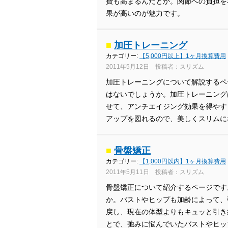
費も高まるんだとか。関節への負担を
果が高いのが魅力です。
■
加圧トレーニング
カテゴリー:
【5,000円以上】1ヶ月換算費用
2011年5月12日 投稿者：スリズム
加圧トレーニングについて解説するペ
はないでしょうか。加圧トレーニング
せて、アンチエイジング効果を得やす
アップを図れるので、美しくスリムに
■
骨盤矯正
カテゴリー:
【1,000円以内】1ヶ月換算費用
2011年5月11日 投稿者：スリズム
骨盤矯正について紹介するページです
か。バストやヒップも加齢によって、
戻し、現在の体型よりもキュッと引き
とで、弛みに悩んでいたバストやヒッ