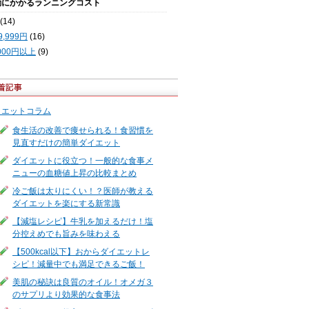
動にかかるランニングコスト
(14)
9,999円
(16)
,000円以上
(9)
イエットコラム
食生活の改善で痩せられる！食習慣を
見直すだけの簡単ダイエット
ダイエットに役立つ！一般的な食事メ
ニューの血糖値上昇の比較まとめ
冷ご飯は太りにくい！？医師が教える
ダイエットを楽にする新常識
【減塩レシピ】牛乳を加えるだけ！塩
分控えめでも旨みを味わえる
【500kcal以下】おからダイエットレ
シピ！減量中でも満足できるご飯！
美肌の秘訣は良質のオイル！オメガ３
のサプリより効果的な食事法