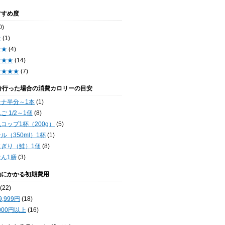
すすめ度
0)
★
(1)
★★
(4)
★★★
(14)
★★★★
(7)
0分行った場合の消費カロリーの目安
ナナ半分～1本
(1)
ご 1/2～1個
(8)
コップ1杯（200g）
(5)
ル（350ml）1杯
(1)
にぎり（鮭）1個
(8)
ん1膳
(3)
動にかかる初期費用
(22)
9,999円
(18)
,000円以上
(16)