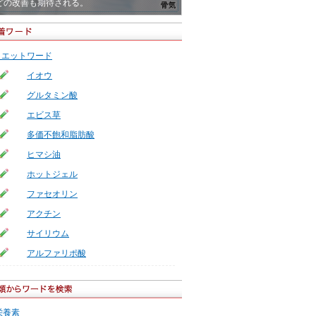
どの改善も期待される。
の温度は体質に合わせて
られた量をゆっくりと飲む
すめの白湯の温度は人によって違う。体温が高
たり約150mlを5～10分かけゆっくりと飲む。
人には温めの40℃前後。冷えを感じやすい人は
700～800mlが適量。飲み過ぎると胃腸に負担
イエットワード
～60℃と、やや熱め白湯のおすすめ。
け、必要な栄養素を排出させてしまう
イオウ
グルタミン酸
エビス草
多価不飽和脂肪酸
ヒマシ油
ホットジェル
ファセオリン
アクチン
サイリウム
アルファリポ酸
栄養素