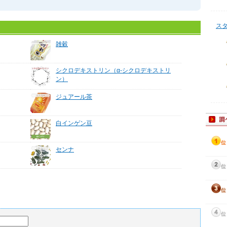
ス
雑穀
シクロデキストリン（α‐シクロデキストリ
ン）
ジュアール茶
白インゲン豆
センナ