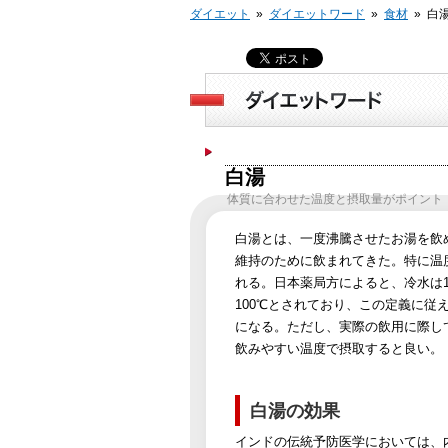
ダイエット
»
ダイエットワード
»
食材
»
白
白湯
体質に合わせた温度と摂取量がポイント
白湯とは、一度沸騰させたお湯を飲
維持のために飲まれてきた。特に温
れる。日本薬局方によると、冷水は10
100℃とされており、この定義に従
になる。ただし、実際の飲用に際し
飲みやすい温度で摂取すると良い。
白湯の効果
インドの伝統予防医学においては、