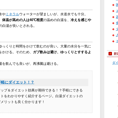
水や
ミネラル
ウォーターが望ましいが、水道水でも十分。
。
体温が高めの人は40℃程度
の温めの白湯を、
冷えを感じや
の白湯が良いとされる。
ゆっくりと時間をかけて飲むのが良い。大量の水分を一気に
をかける。そのため、
ガブ飲みは避け、ゆっくりとすするよ
ダ
湯を飲んでも良いが、再沸騰は避ける。
手軽にダイエット！？
アップ＆ダイエット効果が期待できる！？手軽にできる
ットをわかりやすく紹介するページ。白湯ダイエットの
デメリットも良く分かります！