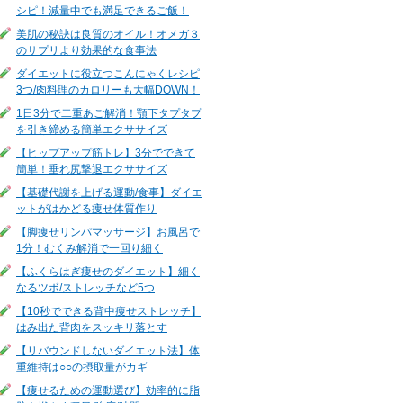
シピ！減量中でも満足できるご飯！
美肌の秘訣は良質のオイル！オメガ３
のサプリより効果的な食事法
ダイエットに役立つこんにゃくレシピ
3つ/肉料理のカロリーも大幅DOWN！
1日3分で二重あご解消！顎下タプタプ
を引き締める簡単エクササイズ
【ヒップアップ筋トレ】3分でできて
簡単！垂れ尻撃退エクササイズ
【基礎代謝を上げる運動/食事】ダイエ
ットがはかどる痩せ体質作り
【脚痩せリンパマッサージ】お風呂で
1分！むくみ解消で一回り細く
【ふくらはぎ痩せのダイエット】細く
なるツボ/ストレッチなど5つ
【10秒でできる背中痩せストレッチ】
はみ出た背肉をスッキリ落とす
【リバウンドしないダイエット法】体
重維持は○○の摂取量がカギ
【痩せるための運動選び】効率的に脂