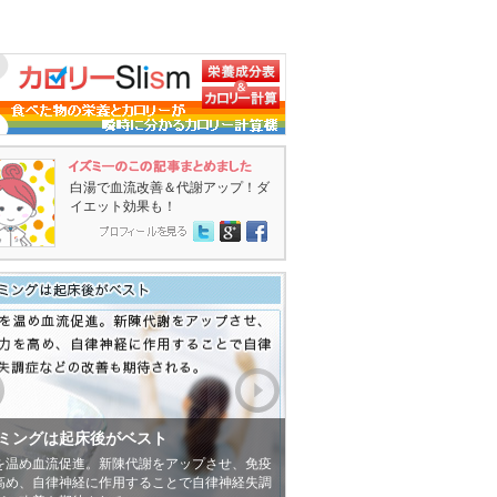
白湯で血流改善＆代謝アップ！ダ
イエット効果も！
Twitter
Google+
Facebook
ミングは起床後がベスト
を温め血流促進。新陳代謝をアップさせ、免疫
高め、自律神経に作用することで自律神経失調