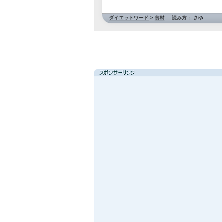
ダイエットワード
>
食材
読み方： さゆ