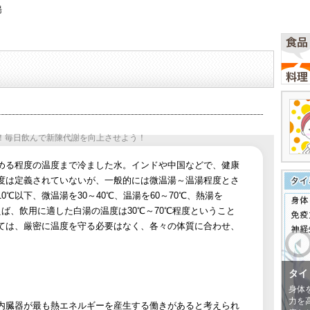
湯
！毎日飲んで新陳代謝を向上させよう！
める程度の温度まで冷ました水。インドや中国などで、健康
度は定義されていないが、一般的には微温湯～温湯程度とさ
℃以下、微温湯を30～40℃、温湯を60～70℃、熱湯を
えば、飲用に適した白湯の温度は30℃～70℃程度ということ
ては、厳密に温度を守る必要はなく、各々の体質に合わせ、
タイ
身体
力を
内臓器が最も熱エネルギーを産生する働きがあると考えられ