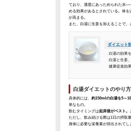
ており、適度にあっためられた水─
める効果があるとされている。体を
が高まる。
また、白湯に生姜を加えることで、
ダイエット
白湯の効果
白湯と生姜
健康促進効
白湯ダイエットのやり方
具体的には、
約150mlの白湯を5～
単なもの。
飲むタイミングは
起床後がベスト。
ただし、飲み続ける際は1日の摂取
身体に必要な栄養素が排出されてし