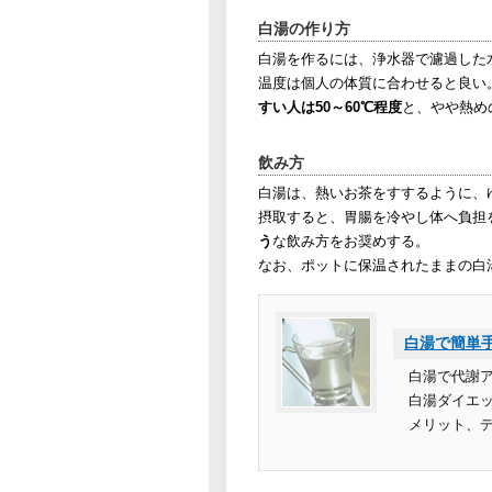
白湯の作り方
白湯を作るには、浄水器で濾過した
温度は個人の体質に合わせると良い
すい人は50～60℃程度
と、やや熱め
飲み方
白湯は、熱いお茶をすするように、
摂取すると、胃腸を冷やし体へ負担
う
な飲み方をお奨めする。
なお、ポットに保温されたままの白
白湯で簡単
白湯で代謝
白湯ダイエ
メリット、