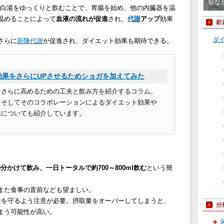
症な
─白湯をゆっくりと飲むことで、胃腸を始め、他の内臓器を温
温めることによって
血液の流れが促進
され、
代謝
アップ
効果
白湯
決め
おす
一回あ
めの
一日に
ダ
さらに
新陳代謝
が促進され、ダイエット効果も期待できる。
50
をか
効果をさらにUPさせるためショガを加えてみた
をさらに高めるための工夫と飲み方を紹介するコラム。
、そしてそのコラボレーションによるダイエット効果や
果についても紹介しています。
10分かけて飲み、一日トータルで約700～800ml飲む
という簡
また食事の直前なども望ましい。
量を守るよう注意が必要。摂取量をオーバーしてしまうと、
まう可能性が高い。