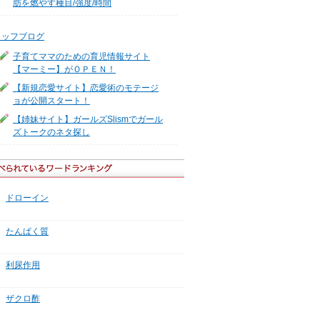
肪を燃やす種目/強度/時間
タッフブログ
子育てママのための育児情報サイト
【マーミー】がＯＰＥＮ！
【新規恋愛サイト】恋愛術のモテージ
ョが公開スタート！
【姉妹サイト】ガールズSlismでガール
ズトークのネタ探し
ドローイン
たんぱく質
利尿作用
ザクロ酢