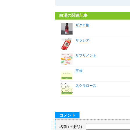
白湯の関連記事
ザクロ酢
サラシア
サプリメント
主菜
スクラロース
コメント
名前
(＊必須)