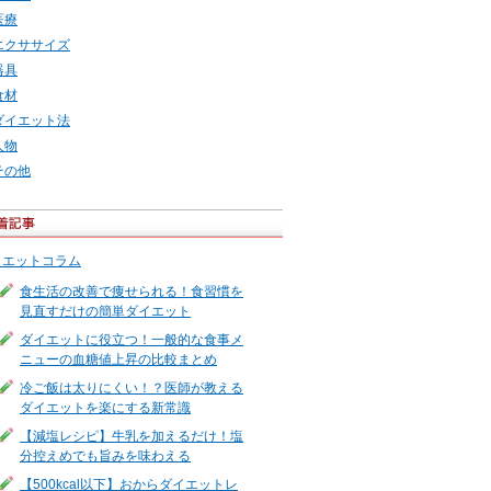
医療
エクササイズ
器具
食材
ダイエット法
人物
その他
イエットコラム
食生活の改善で痩せられる！食習慣を
見直すだけの簡単ダイエット
ダイエットに役立つ！一般的な食事メ
ニューの血糖値上昇の比較まとめ
冷ご飯は太りにくい！？医師が教える
ダイエットを楽にする新常識
【減塩レシピ】牛乳を加えるだけ！塩
分控えめでも旨みを味わえる
【500kcal以下】おからダイエットレ