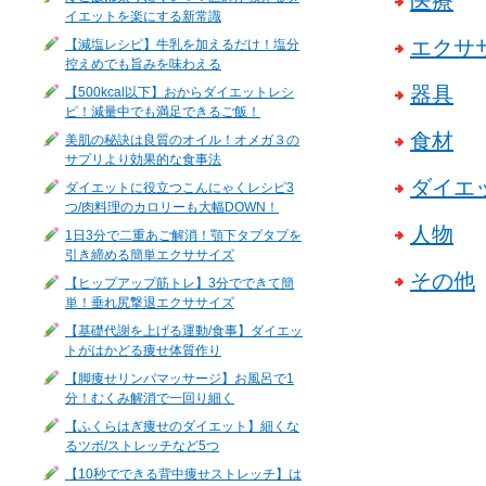
医療
イエットを楽にする新常識
エクサ
【減塩レシピ】牛乳を加えるだけ！塩分
控えめでも旨みを味わえる
器具
【500kcal以下】おからダイエットレシ
ピ！減量中でも満足できるご飯！
食材
美肌の秘訣は良質のオイル！オメガ３の
サプリより効果的な食事法
ダイエ
ダイエットに役立つこんにゃくレシピ3
つ/肉料理のカロリーも大幅DOWN！
人物
1日3分で二重あご解消！顎下タプタプを
引き締める簡単エクササイズ
その他
【ヒップアップ筋トレ】3分でできて簡
単！垂れ尻撃退エクササイズ
【基礎代謝を上げる運動/食事】ダイエッ
トがはかどる痩せ体質作り
【脚痩せリンパマッサージ】お風呂で1
分！むくみ解消で一回り細く
【ふくらはぎ痩せのダイエット】細くな
るツボ/ストレッチなど5つ
【10秒でできる背中痩せストレッチ】は