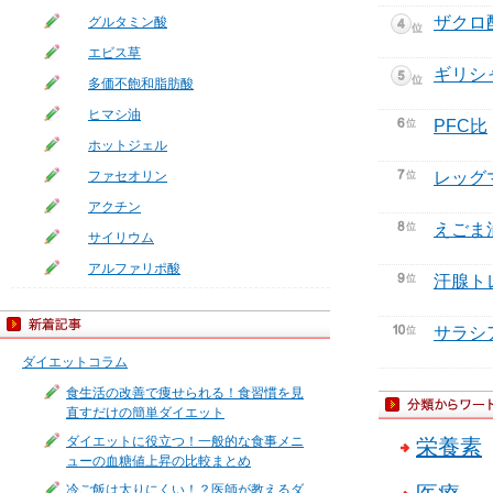
ザクロ
グルタミン酸
エビス草
ギリシ
多価不飽和脂肪酸
ヒマシ油
PFC比
ホットジェル
ファセオリン
レッグ
アクチン
えごま
サイリウム
アルファリポ酸
汗腺ト
サラシ
ダイエットコラム
食生活の改善で痩せられる！食習慣を見
直すだけの簡単ダイエット
ダイエットに役立つ！一般的な食事メニ
栄養素
ューの血糖値上昇の比較まとめ
冷ご飯は太りにくい！？医師が教えるダ