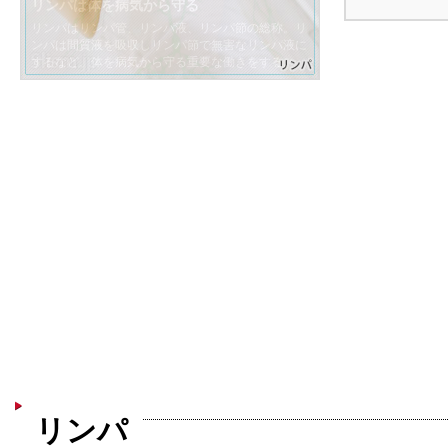
リンパはデトックスの働きもする
リンパは体にたまったゴミや余分な水分を体の外に
出す働きもする。ゴミや水分が排出されると、むく
リンパは体を病気から守る
代謝向上の効果も得られる
みや肩こりなどの不調が解消される。
リンパはリンパ管、リンパ液、リンパ節の総称。リ
リンパ液は循環器官がないため滞りやすいが、筋肉
ンパは間質液を吸収しリンパ節で無害なリンパ液に
収縮の運動やリンパマッサージで流れを円滑にで
するなど、体を病気から守る重要な働きをする。
き、円滑になると代謝向上の効果を得られる。
リンパ