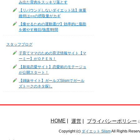
み出た背肉をスッキリ落とす
【リバウンドしないダイエット法】体重
維持は○○の摂取量がカギ
【痩せるための運動選び】効率的に脂肪
を燃やす種目/強度/時間
スタッフブログ
子育てママのための育児情報サイト【マ
ーミー】がＯＰＥＮ！
【新規恋愛サイト】恋愛術のモテージョ
が公開スタート！
【姉妹サイト】ガールズSlismでガール
ズトークのネタ探し
HOME
|
運営
|
プライバシーポリシー
Copyright (c)
ダイエット Slism
All Rights Reser