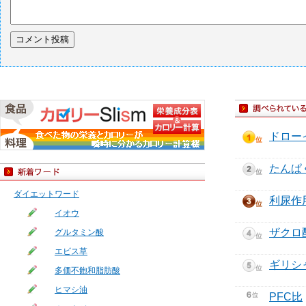
ドロー
たんぱ
ダイエットワード
利尿作
イオウ
ザクロ
グルタミン酸
エビス草
ギリシ
多価不飽和脂肪酸
ヒマシ油
PFC比