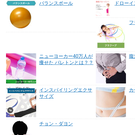
バランスボール
ドローイ
フ
ニューヨーカー40万人が
腹
痩せた バレトンとは？？
インスパイリングエクサ
カ
サイズ
チョン・ダヨン