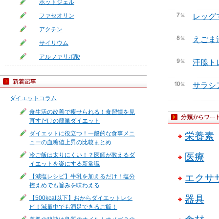
ホットジェル
ファセオリン
レッグ
アクチン
えごま
サイリウム
アルファリポ酸
汗腺ト
サラシ
ダイエットコラム
食生活の改善で痩せられる！食習慣を見
直すだけの簡単ダイエット
ダイエットに役立つ！一般的な食事メニ
栄養素
ューの血糖値上昇の比較まとめ
冷ご飯は太りにくい！？医師が教えるダ
医療
イエットを楽にする新常識
エクサ
【減塩レシピ】牛乳を加えるだけ！塩分
控えめでも旨みを味わえる
器具
【500kcal以下】おからダイエットレシ
ピ！減量中でも満足できるご飯！