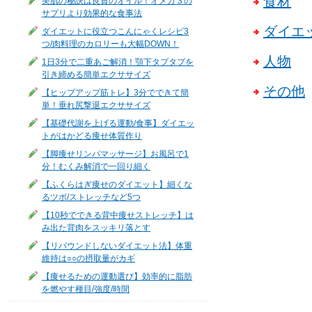
食材
美肌の秘訣は良質のオイル！オメガ３の
サプリより効果的な食事法
ダイエ
ダイエットに役立つこんにゃくレシピ3
つ/肉料理のカロリーも大幅DOWN！
人物
1日3分で二重あご解消！顎下タプタプを
引き締める簡単エクササイズ
その他
【ヒップアップ筋トレ】3分でできて簡
単！垂れ尻撃退エクササイズ
【基礎代謝を上げる運動/食事】ダイエッ
トがはかどる痩せ体質作り
【脚痩せリンパマッサージ】お風呂で1
分！むくみ解消で一回り細く
【ふくらはぎ痩せのダイエット】細くな
るツボ/ストレッチなど5つ
【10秒でできる背中痩せストレッチ】は
み出た背肉をスッキリ落とす
【リバウンドしないダイエット法】体重
維持は○○の摂取量がカギ
【痩せるための運動選び】効率的に脂肪
を燃やす種目/強度/時間