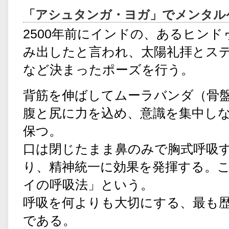
「アシュタンガ・ヨガ」でメンタル
2500年前にインドの、あるヒンド
み出したと言われ、太陽礼拝とス
など決まったポーズを行う。
背筋を伸ばしてムーラバンダ（骨
腹と尻に力を込め、意識を集中し
保つ。
口は閉じたまま鼻のみで胸式呼吸
り、精神統一に効果を発揮する。
イの呼吸法」という。
呼吸を何よりも大切にする、最も
である。