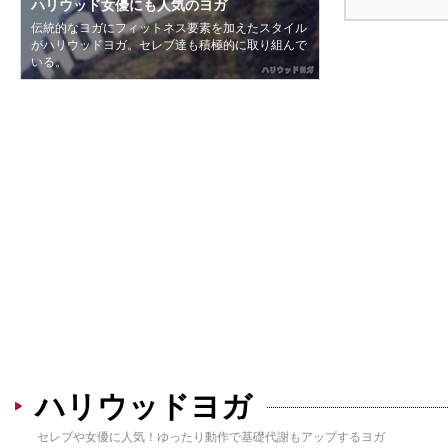
ハリウッド女優にも人気のヨガ
伝統的なヨガにフィットネス要素を加えたスタイル
痩せにくい体質から抜け出せる
痩せて、体の歪みも矯正するポーズ
がハリウッドヨガ。セレブ達も積極的に取り組んで
鼻で呼吸しながらゆったり動くことで基礎代謝がア
痩せにくい太ももや脇腹などを引き締めたり、骨盤
いる。
ップ。太りにくい体質になるのも夢ではない。
や首の歪みも矯正するハリウッドヨガのポーズを習
得したい。
ハリウッドヨガ
セレブや女優に人気！ゆったり動作で基礎代謝もアップするヨガ