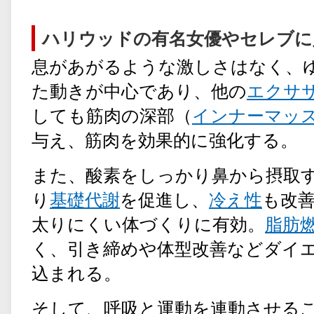
ハリウッドの有名女優やセレブに
息があがるような激しさはなく、
た動きが中心であり、他の
エクサ
しても筋肉の深部（
インナーマッ
与え、筋肉を効果的に強化する。
また、酸素をしっかり鼻から摂取
り
基礎代謝
を促進し、
冷え性
も改
太りにくい体づくりに有効。
脂肪
く、引き締めや体型改善などダイ
込まれる。
そして、呼吸と運動を連動させる