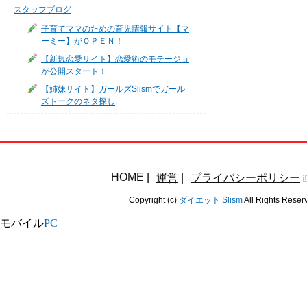
スタッフブログ
子育てママのための育児情報サイト【マ
ーミー】がＯＰＥＮ！
【新規恋愛サイト】恋愛術のモテージョ
が公開スタート！
【姉妹サイト】ガールズSlismでガール
ズトークのネタ探し
HOME
|
運営
|
プライバシーポリシー
Copyright (c)
ダイエット Slism
All Rights Reser
モバイル
PC