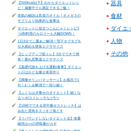
器具
【500kcal以下】おからダイエットレシ
ピ！減量中でも満足できるご飯！
食材
美肌の秘訣は良質のオイル！オメガ３の
サプリより効果的な食事法
ダイエ
ダイエットに役立つこんにゃくレシピ3
つ/肉料理のカロリーも大幅DOWN！
人物
1日3分で二重あご解消！顎下タプタプを
引き締める簡単エクササイズ
その他
【ヒップアップ筋トレ】3分でできて簡
単！垂れ尻撃退エクササイズ
【基礎代謝を上げる運動/食事】ダイエッ
トがはかどる痩せ体質作り
【脚痩せリンパマッサージ】お風呂で1
分！むくみ解消で一回り細く
【ふくらはぎ痩せのダイエット】細くな
るツボ/ストレッチなど5つ
【10秒でできる背中痩せストレッチ】は
み出た背肉をスッキリ落とす
【リバウンドしないダイエット法】体重
維持は○○の摂取量がカギ