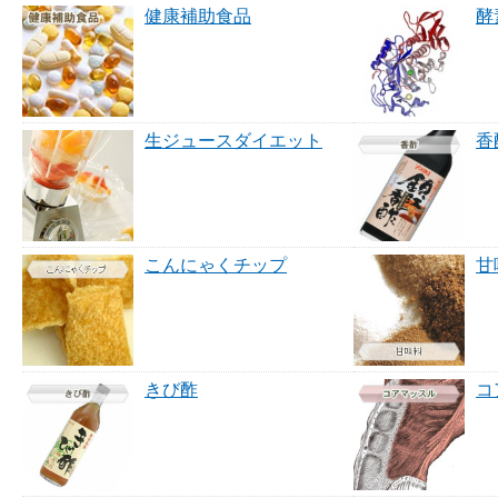
健康補助食品
酵
生ジュースダイエット
香
こんにゃくチップ
甘
きび酢
コ