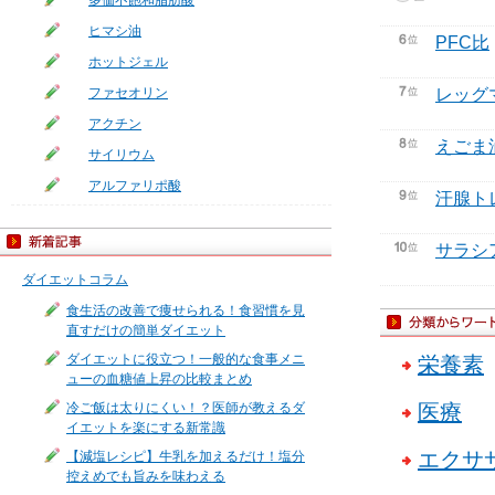
多価不飽和脂肪酸
ヒマシ油
PFC比
ホットジェル
ファセオリン
レッグ
アクチン
えごま
サイリウム
アルファリポ酸
汗腺ト
サラシ
ダイエットコラム
食生活の改善で痩せられる！食習慣を見
直すだけの簡単ダイエット
ダイエットに役立つ！一般的な食事メニ
栄養素
ューの血糖値上昇の比較まとめ
冷ご飯は太りにくい！？医師が教えるダ
医療
イエットを楽にする新常識
エクサ
【減塩レシピ】牛乳を加えるだけ！塩分
控えめでも旨みを味わえる