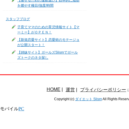
【痩せるための運動選び】効率的に脂肪
を燃やす種目/強度/時間
スタッフブログ
子育てママのための育児情報サイト【マ
ーミー】がＯＰＥＮ！
【新規恋愛サイト】恋愛術のモテージョ
が公開スタート！
【姉妹サイト】ガールズSlismでガール
ズトークのネタ探し
HOME
|
運営
|
プライバシーポリシー
Copyright (c)
ダイエット Slism
All Rights Reser
モバイル
PC