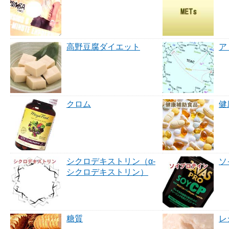
高野豆腐ダイエット
ア
クロム
健
シクロデキストリン（α‐
ソ
シクロデキストリン）
糖質
レ