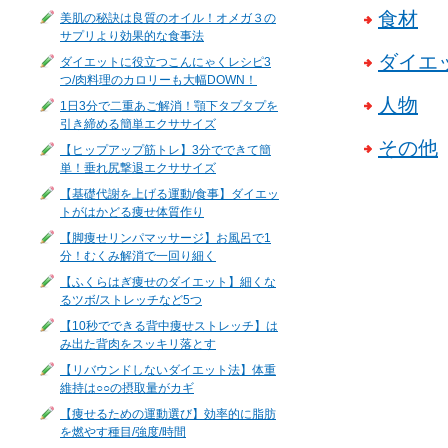
食材
美肌の秘訣は良質のオイル！オメガ３の
サプリより効果的な食事法
ダイエ
ダイエットに役立つこんにゃくレシピ3
つ/肉料理のカロリーも大幅DOWN！
人物
1日3分で二重あご解消！顎下タプタプを
引き締める簡単エクササイズ
その他
【ヒップアップ筋トレ】3分でできて簡
単！垂れ尻撃退エクササイズ
【基礎代謝を上げる運動/食事】ダイエッ
トがはかどる痩せ体質作り
【脚痩せリンパマッサージ】お風呂で1
分！むくみ解消で一回り細く
【ふくらはぎ痩せのダイエット】細くな
るツボ/ストレッチなど5つ
【10秒でできる背中痩せストレッチ】は
み出た背肉をスッキリ落とす
【リバウンドしないダイエット法】体重
維持は○○の摂取量がカギ
【痩せるための運動選び】効率的に脂肪
を燃やす種目/強度/時間