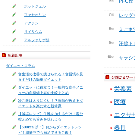
PFC比
ホットジェル
ファセオリン
レッグ
アクチン
えごま
サイリウム
アルファリポ酸
汗腺ト
サラシ
ダイエットコラム
食生活の改善で痩せられる！食習慣を見
直すだけの簡単ダイエット
ダイエットに役立つ！一般的な食事メニ
栄養素
ューの血糖値上昇の比較まとめ
冷ご飯は太りにくい！？医師が教えるダ
医療
イエットを楽にする新常識
エクサ
【減塩レシピ】牛乳を加えるだけ！塩分
控えめでも旨みを味わえる
器具
【500kcal以下】おからダイエットレシ
ピ！減量中でも満足できるご飯！