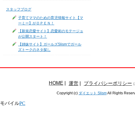
スタッフブログ
子育てママのための育児情報サイト【マ
ーミー】がＯＰＥＮ！
【新規恋愛サイト】恋愛術のモテージョ
が公開スタート！
【姉妹サイト】ガールズSlismでガール
ズトークのネタ探し
HOME
|
運営
|
プライバシーポリシー
Copyright (c)
ダイエット Slism
All Rights Reser
モバイル
PC