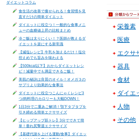
ダイエットコラム
食生活の改善で痩せられる！食習慣を見
直すだけの簡単ダイエット
ダイエットに役立つ！一般的な食事メニ
栄養素
ューの血糖値上昇の比較まとめ
冷ご飯は太りにくい！？医師が教えるダ
医療
イエットを楽にする新常識
エクサ
【減塩レシピ】牛乳を加えるだけ！塩分
控えめでも旨みを味わえる
器具
【500kcal以下】おからダイエットレシ
ピ！減量中でも満足できるご飯！
食材
美肌の秘訣は良質のオイル！オメガ３の
サプリより効果的な食事法
ダイエ
ダイエットに役立つこんにゃくレシピ3
つ/肉料理のカロリーも大幅DOWN！
人物
1日3分で二重あご解消！顎下タプタプを
引き締める簡単エクササイズ
その他
【ヒップアップ筋トレ】3分でできて簡
単！垂れ尻撃退エクササイズ
【基礎代謝を上げる運動/食事】ダイエッ