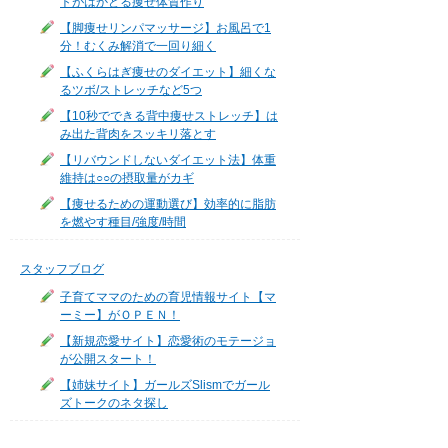
トがはかどる痩せ体質作り
【脚痩せリンパマッサージ】お風呂で1
分！むくみ解消で一回り細く
【ふくらはぎ痩せのダイエット】細くな
るツボ/ストレッチなど5つ
【10秒でできる背中痩せストレッチ】は
み出た背肉をスッキリ落とす
【リバウンドしないダイエット法】体重
維持は○○の摂取量がカギ
【痩せるための運動選び】効率的に脂肪
を燃やす種目/強度/時間
スタッフブログ
子育てママのための育児情報サイト【マ
ーミー】がＯＰＥＮ！
【新規恋愛サイト】恋愛術のモテージョ
が公開スタート！
【姉妹サイト】ガールズSlismでガール
ズトークのネタ探し