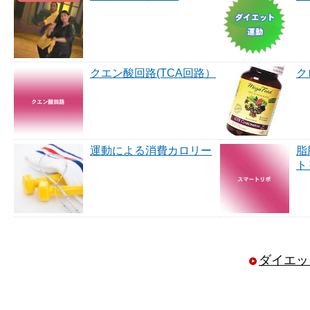
クエン酸回路(TCA回路）
ク
運動による消費カロリー
脂
ト
ダイエッ