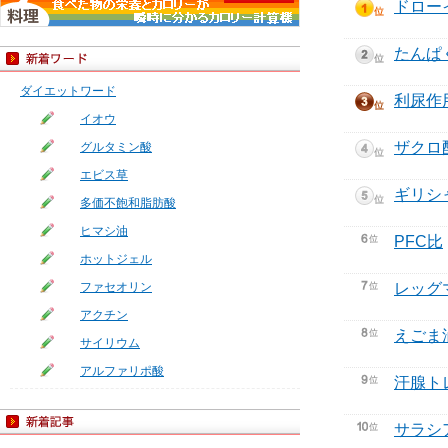
ドロー
たんぱ
ダイエットワード
利尿作
イオウ
ザクロ
グルタミン酸
エビス草
ギリシ
多価不飽和脂肪酸
ヒマシ油
PFC比
ホットジェル
ファセオリン
レッグ
アクチン
えごま
サイリウム
アルファリポ酸
汗腺ト
サラシ