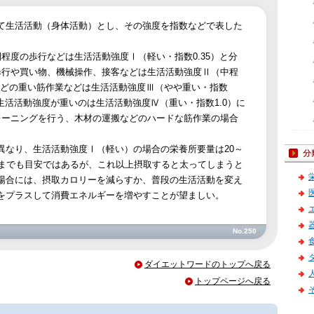
て生活活動（身体活動）とし、その強度を指数などで表した
程度の歩行などは生活活動強度Ⅰ（軽い・指数0.35）と分
歩行や買い物、機械操作、接客などは生活活動強度Ⅱ（中程
などの重い筋作業などは生活活動強度Ⅲ（やや重い・指数
も生活活動強度が重いのは生活活動強度Ⅳ（重い・指数1.0）に
レーニングを行う、木材の運搬などのハードな筋作業の場合
異なり、生活活動強度Ⅰ（軽い）の場合の栄養所要量は20～
。あくまでも目安ではあるが、これ以上摂取すると太ってしまうと
場合には、摂取カロリーを減らすか、普段の生活活動を変え
をプラスして消費エネルギーを増やすことが望ましい。
No.250
ダイエットワードのトップへ戻る
トップページへ戻る