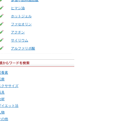
多価不飽和脂肪酸
ヒマシ油
ホットジェル
ファセオリン
アクチン
サイリウム
アルファリポ酸
栄養素
医療
エクササイズ
器具
食材
ダイエット法
人物
その他