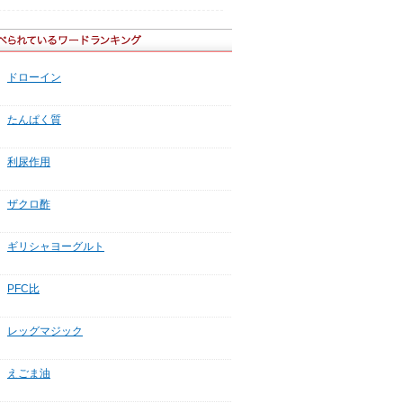
ドローイン
たんぱく質
利尿作用
ザクロ酢
ギリシャヨーグルト
PFC比
レッグマジック
えごま油