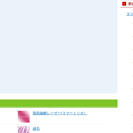
ダ
脂肪融解レーザー(スマートリポ）
絨毛