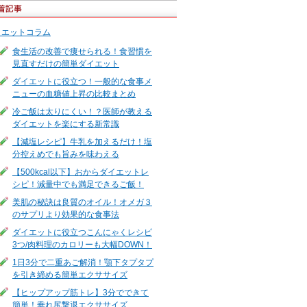
イエットコラム
食生活の改善で痩せられる！食習慣を
見直すだけの簡単ダイエット
ダイエットに役立つ！一般的な食事メ
ニューの血糖値上昇の比較まとめ
冷ご飯は太りにくい！？医師が教える
ダイエットを楽にする新常識
【減塩レシピ】牛乳を加えるだけ！塩
分控えめでも旨みを味わえる
【500kcal以下】おからダイエットレ
シピ！減量中でも満足できるご飯！
美肌の秘訣は良質のオイル！オメガ３
のサプリより効果的な食事法
ダイエットに役立つこんにゃくレシピ
3つ/肉料理のカロリーも大幅DOWN！
1日3分で二重あご解消！顎下タプタプ
を引き締める簡単エクササイズ
【ヒップアップ筋トレ】3分でできて
簡単！垂れ尻撃退エクササイズ