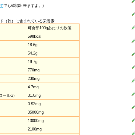
))
でも確認出来ますよ。)
ド（乾）に含まれている栄養素
可食部100gあたりの数値
598kcal
18.6g
54.2g
19.7g
770mg
230mg
4.7mg
ロールα）
31.0mg
0.92mg
35000mg
13000mg
2100mg