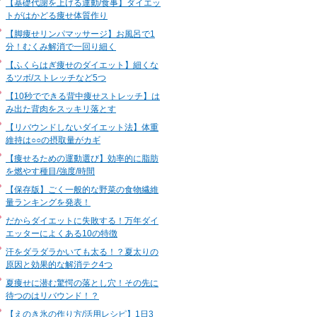
【基礎代謝を上げる運動/食事】ダイエッ
トがはかどる痩せ体質作り
【脚痩せリンパマッサージ】お風呂で1
分！むくみ解消で一回り細く
【ふくらはぎ痩せのダイエット】細くな
るツボ/ストレッチなど5つ
【10秒でできる背中痩せストレッチ】は
み出た背肉をスッキリ落とす
【リバウンドしないダイエット法】体重
維持は○○の摂取量がカギ
【痩せるための運動選び】効率的に脂肪
を燃やす種目/強度/時間
【保存版】ごく一般的な野菜の食物繊維
量ランキングを発表！
だからダイエットに失敗する！万年ダイ
エッターによくある10の特徴
汗をダラダラかいても太る！？夏太りの
原因と効果的な解消テク4つ
夏痩せに潜む驚愕の落とし穴！その先に
待つのはリバウンド！？
【えのき氷の作り方/活用レシピ】1日3