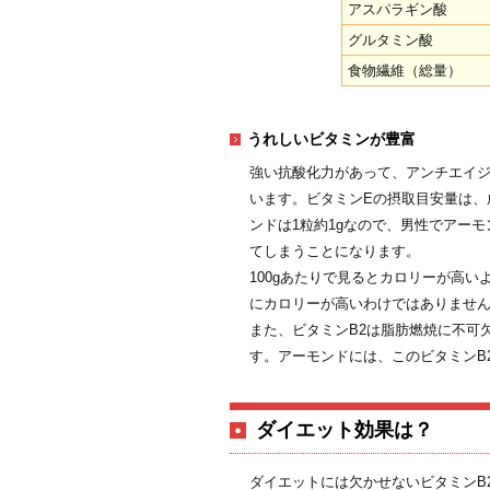
アスパラギン酸
グルタミン酸
食物繊維（総量）
うれしいビタミンが豊富
強い抗酸化力があって、アンチエイジ
います。ビタミンEの摂取目安量は、成
ンドは1粒約1gなので、男性でアーモ
てしまうことになります。
100gあたりで見るとカロリーが高いよ
にカロリーが高いわけではありませ
また、ビタミンB2は脂肪燃焼に不可
す。アーモンドには、このビタミンB
ダイエット効果は？
ダイエットには欠かせないビタミンB