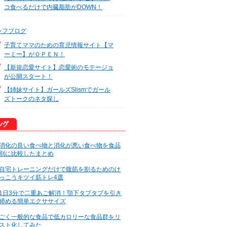
コ食べるだけで内臓脂肪がDOWN！
ッフブログ
子育てママのための育児情報サイト【マ
ーミー】がＯＰＥＮ！
【新規恋愛サイト】恋愛術のモテージョ
が公開スタート！
【姉妹サイト】ガールズSlismでガール
ズトークのネタ探し
消化の良い食べ物と消化が悪い食べ物を食品
別に比較したまとめ
自宅トレーニングだけで腹筋を割るためのけ
っこうキツイ筋トレ4選
1日3分で二重あご解消！顎下タプタプを引き
締める簡単エクササイズ
ごく一般的な食品で低カロリーな食品群をリ
スト化してみた