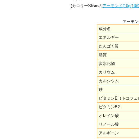
(カロリーSlismの
アーモンド(10g(10粒
アーモン
成分名
エネルギー
たんぱく質
脂質
炭水化物
カリウム
カルシウム
鉄
ビタミンE（トコフェ
ビタミンB2
オレイン酸
リノール酸
アルギニン