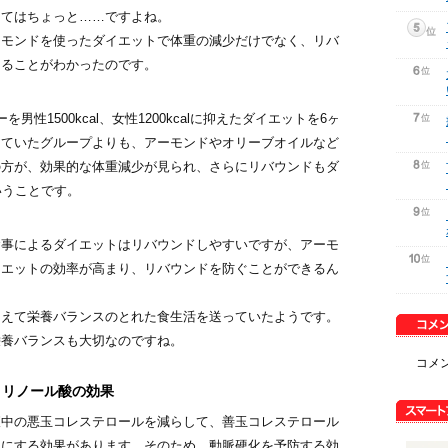
してはちょっと……ですよね。
ーモンドを使ったダイエットで体重の減少だけでなく、リバ
あることがわかったのです。
性1500kcal、女性1200kcalに抑えたダイエットを6ヶ
っていたグループよりも、アーモンドやオリーブオイルなど
の方が、効果的な体重減少が見られ、さらにリバウンドもダ
いうことです。
食事によるダイエットはリバウンドしやすいですが、アーモ
イエットの効率が高まり、リバウンドを防ぐことができるん
加えて栄養バランスのとれた食生活を送っていたようです。
栄養バランスも大切なのですね。
コメ
・リノール酸の効果
液中の悪玉コレステロールを減らして、善玉コレステロール
ラにする効果があります。そのため、動脈硬化を予防する効