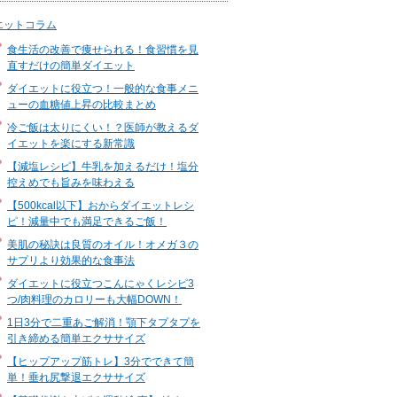
エットコラム
食生活の改善で痩せられる！食習慣を見
直すだけの簡単ダイエット
ダイエットに役立つ！一般的な食事メニ
ューの血糖値上昇の比較まとめ
冷ご飯は太りにくい！？医師が教えるダ
イエットを楽にする新常識
【減塩レシピ】牛乳を加えるだけ！塩分
控えめでも旨みを味わえる
【500kcal以下】おからダイエットレシ
ピ！減量中でも満足できるご飯！
美肌の秘訣は良質のオイル！オメガ３の
サプリより効果的な食事法
ダイエットに役立つこんにゃくレシピ3
つ/肉料理のカロリーも大幅DOWN！
1日3分で二重あご解消！顎下タプタプを
引き締める簡単エクササイズ
【ヒップアップ筋トレ】3分でできて簡
単！垂れ尻撃退エクササイズ