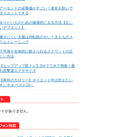
アーモンドの栄養価がすごい！老化を防いで
ダイエットできる
太りたい人のための健康的に太る方法【正し
いデブエット】
痩せにくい太腿は内転筋のせい？太もものス
リムトレーニング
下半身を全体的に鍛えられるスクワットの正
しい方法
【ヒップアップ筋トレ】3分でできて簡単！垂
れ尻撃退エクササイズ
【寿司のカロリー】ダイエット中は控えたい
すしネタ ベスト10！
ントがありません。