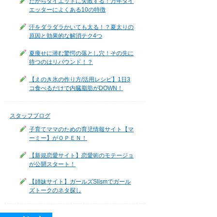
だからダイエットに失敗する！万年ダイ
エッターによくある10の特徴
汗をダラダラかいても太る！？夏太りの
原因と効果的な解消テク4つ
夏痩せに潜む驚愕の落とし穴！その先に
待つのはリバウンド！？
【えのき氷の作り方/活用レシピ】1日3
コ食べるだけで内臓脂肪がDOWN！
スタッフブログ
子育てママのための育児情報サイト【マ
ーミー】がＯＰＥＮ！
【新規恋愛サイト】恋愛術のモテージョ
が公開スタート！
【姉妹サイト】ガールズSlismでガール
ズトークのネタ探し