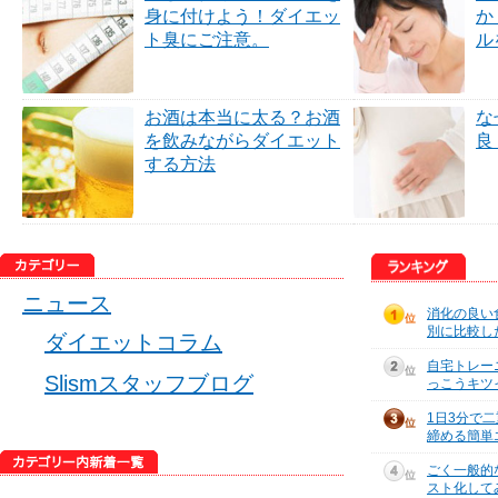
身に付けよう！ダイエッ
か
ト臭にご注意。
ル
お酒は本当に太る？お酒
な
を飲みながらダイエット
良
する方法
ニュース
消化の良い
別に比較し
ダイエットコラム
自宅トレー
Slismスタッフブログ
っこうキツ
1日3分で
締める簡単
ごく一般的
スト化して