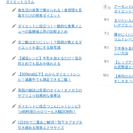
ダイエットコラム
アーモンド
食生活の改善で痩せられる！食習慣を見
ダイエット
直すだけの簡単ダイエット
太りたい人
いデブエッ
ダイエットに役立つ！一般的な食事メニ
ューの血糖値上昇の比較まとめ
痩せにくい
リムトレー
冷ご飯は太りにくい！？医師が教えるダ
イエットを楽にする新常識
下半身を全
しい方法
【減塩レシピ】牛乳を加えるだけ！塩分
【ヒップア
控えめでも旨みを味わえる
れ尻撃退エ
【500kcal以下】おからダイエットレシ
【寿司のカ
ピ！減量中でも満足できるご飯！
すしネタ ベ
美肌の秘訣は良質のオイル！オメガ３の
サプリより効果的な食事法
ダイエットに役立つこんにゃくレシピ3
つ/肉料理のカロリーも大幅DOWN！
1日3分で二重あご解消！顎下タプタプを
引き締める簡単エクササイズ