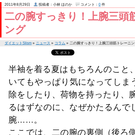
2011年8月29日
投稿者：小林 ほのか
コメント：
0
件
二の腕すっきり！上腕三頭
ング
ダイエットSlism
»
ニュース
»
コラム
»
二の腕すっきり！上腕三頭筋トレーニン
半袖を着る夏はもちろんのこと
いてもやっぱり気になってしま
除をしたり、荷物を持ったり、
るはずなのに、なぜかたるんで
腕……。
ここでは、二の腕の裏側（後ろ