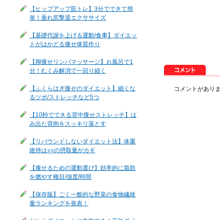
【ヒップアップ筋トレ】3分でできて簡
単！垂れ尻撃退エクササイズ
【基礎代謝を上げる運動/食事】ダイエッ
トがはかどる痩せ体質作り
【脚痩せリンパマッサージ】お風呂で1
分！むくみ解消で一回り細く
【ふくらはぎ痩せのダイエット】細くな
コメントがあり
るツボ/ストレッチなど5つ
【10秒でできる背中痩せストレッチ】は
み出た背肉をスッキリ落とす
【リバウンドしないダイエット法】体重
維持は○○の摂取量がカギ
【痩せるための運動選び】効率的に脂肪
を燃やす種目/強度/時間
【保存版】ごく一般的な野菜の食物繊維
量ランキングを発表！