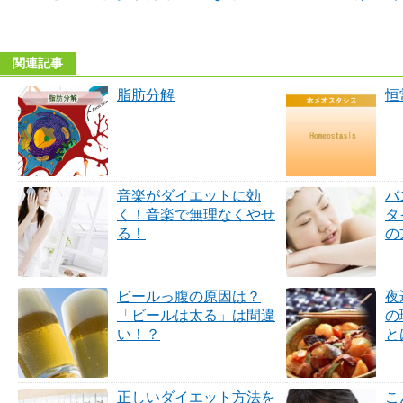
関連記事
脂肪分解
恒
音楽がダイエットに効
バ
く！音楽で無理なくやせ
タ
る！
の
ビールっ腹の原因は？
夜
「ビールは太る」は間違
の
い！？
と
正しいダイエット方法を
こ