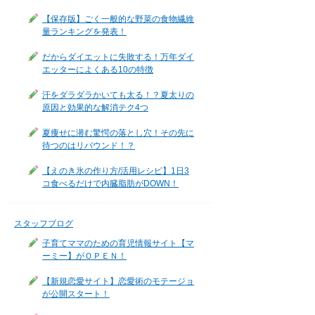
【保存版】ごく一般的な野菜の食物繊維
量ランキングを発表！
だからダイエットに失敗する！万年ダイ
エッターによくある10の特徴
汗をダラダラかいても太る！？夏太りの
原因と効果的な解消テク4つ
夏痩せに潜む驚愕の落とし穴！その先に
待つのはリバウンド！？
【えのき氷の作り方/活用レシピ】1日3
コ食べるだけで内臓脂肪がDOWN！
スタッフブログ
子育てママのための育児情報サイト【マ
ーミー】がＯＰＥＮ！
【新規恋愛サイト】恋愛術のモテージョ
が公開スタート！