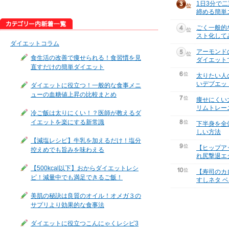
1日3分で
締める簡単
ごく一般的
スト化して
ダイエットコラム
アーモンド
食生活の改善で痩せられる！食習慣を見
ダイエット
直すだけの簡単ダイエット
太りたい人
いデブエッ
ダイエットに役立つ！一般的な食事メニ
ューの血糖値上昇の比較まとめ
痩せにくい
リムトレー
冷ご飯は太りにくい！？医師が教えるダ
イエットを楽にする新常識
下半身を全
しい方法
【減塩レシピ】牛乳を加えるだけ！塩分
【ヒップア
控えめでも旨みを味わえる
れ尻撃退エ
【500kcal以下】おからダイエットレシ
【寿司のカ
ピ！減量中でも満足できるご飯！
すしネタ ベ
美肌の秘訣は良質のオイル！オメガ３の
サプリより効果的な食事法
ダイエットに役立つこんにゃくレシピ3