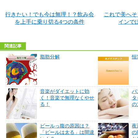
行きたい！でも今は無理！？飲み会
これで美へそ
を上手に乗り切る4つの条件
インで
関連記事
脂肪分解
恒
音楽がダイエットに効
バ
く！音楽で無理なくやせ
タ
る！
の
ビールっ腹の原因は？
夜
「ビールは太る」は間違
の