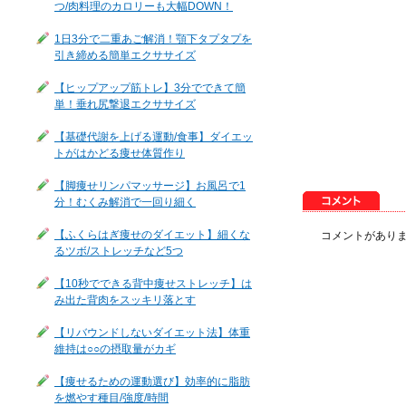
つ/肉料理のカロリーも大幅DOWN！
1日3分で二重あご解消！顎下タプタプを
引き締める簡単エクササイズ
【ヒップアップ筋トレ】3分でできて簡
単！垂れ尻撃退エクササイズ
【基礎代謝を上げる運動/食事】ダイエッ
トがはかどる痩せ体質作り
【脚痩せリンパマッサージ】お風呂で1
分！むくみ解消で一回り細く
【ふくらはぎ痩せのダイエット】細くな
コメントがあり
るツボ/ストレッチなど5つ
【10秒でできる背中痩せストレッチ】は
み出た背肉をスッキリ落とす
【リバウンドしないダイエット法】体重
維持は○○の摂取量がカギ
【痩せるための運動選び】効率的に脂肪
を燃やす種目/強度/時間