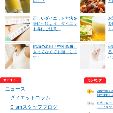
い！？
と
正しいダイエット方法を
お
身に付けよう！ダイエッ
を
ト臭にご注意。
す
肥満の原因「中性脂肪」
記
太ってなくても溜まりま
る
す！
イ
ニュース
消化の良い
別に比較し
ダイエットコラム
自宅トレー
Slismスタッフブログ
っこうキツ