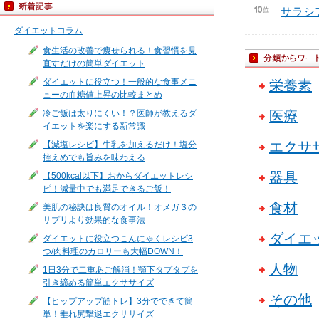
サラシ
ダイエットコラム
食生活の改善で痩せられる！食習慣を見
直すだけの簡単ダイエット
ダイエットに役立つ！一般的な食事メニ
栄養素
ューの血糖値上昇の比較まとめ
冷ご飯は太りにくい！？医師が教えるダ
医療
イエットを楽にする新常識
エクサ
【減塩レシピ】牛乳を加えるだけ！塩分
控えめでも旨みを味わえる
器具
【500kcal以下】おからダイエットレシ
ピ！減量中でも満足できるご飯！
食材
美肌の秘訣は良質のオイル！オメガ３の
サプリより効果的な食事法
ダイエ
ダイエットに役立つこんにゃくレシピ3
つ/肉料理のカロリーも大幅DOWN！
人物
1日3分で二重あご解消！顎下タプタプを
引き締める簡単エクササイズ
その他
【ヒップアップ筋トレ】3分でできて簡
単！垂れ尻撃退エクササイズ