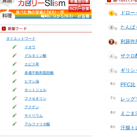
ドロー
たんぱ
ダイエットワード
利尿作
イオウ
ザクロ
グルタミン酸
エビス草
ギリシ
多価不飽和脂肪酸
ヒマシ油
PFC比
ホットジェル
ファセオリン
レッグ
アクチン
えごま
サイリウム
アルファリポ酸
汗腺ト