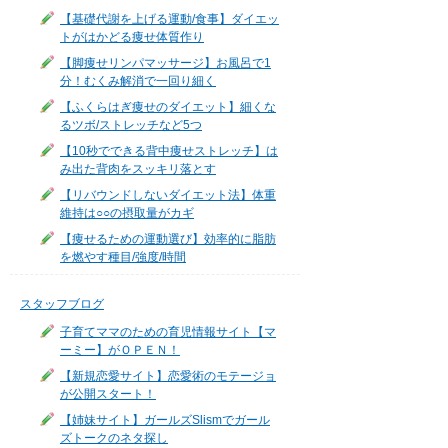
【基礎代謝を上げる運動/食事】ダイエッ
トがはかどる痩せ体質作り
【脚痩せリンパマッサージ】お風呂で1
分！むくみ解消で一回り細く
【ふくらはぎ痩せのダイエット】細くな
るツボ/ストレッチなど5つ
【10秒でできる背中痩せストレッチ】は
み出た背肉をスッキリ落とす
【リバウンドしないダイエット法】体重
維持は○○の摂取量がカギ
【痩せるための運動選び】効率的に脂肪
を燃やす種目/強度/時間
スタッフブログ
子育てママのための育児情報サイト【マ
ーミー】がＯＰＥＮ！
【新規恋愛サイト】恋愛術のモテージョ
が公開スタート！
【姉妹サイト】ガールズSlismでガール
ズトークのネタ探し