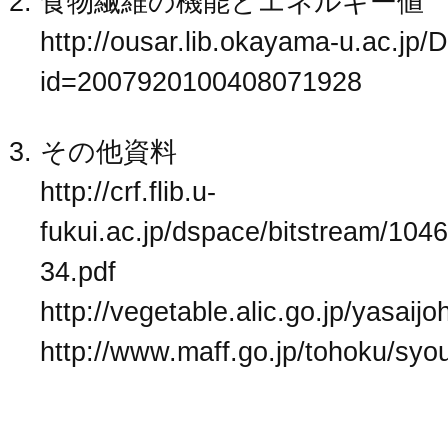
食物繊維の機能とエネルギー値
http://ousar.lib.okayama-u.ac.jp/D
id=2007920100408071928
その他資料
http://crf.flib.u-
fukui.ac.jp/dspace/bitstream/10
34.pdf
http://vegetable.alic.go.jp/yasaij
http://www.maff.go.jp/tohoku/syo