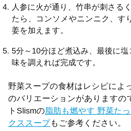
人参に火が通り、竹串が刺さる
たら、コンソメやニンニク、す
姜を加えます。
5分～10分ほど煮込み、最後に
味を調えれば完成です。
野菜スープの食材はレシピによ
のバリエーションがありますの
トSlismの
脂肪も燃やす 野菜た
クススープ
もご参考ください。