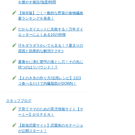
を燃やす種目/強度/時間
【保存版】ごく一般的な野菜の食物繊維
量ランキングを発表！
だからダイエットに失敗する！万年ダイ
エッターによくある10の特徴
汗をダラダラかいても太る！？夏太りの
原因と効果的な解消テク4つ
夏痩せに潜む驚愕の落とし穴！その先に
待つのはリバウンド！？
【えのき氷の作り方/活用レシピ】1日3
コ食べるだけで内臓脂肪がDOWN！
スタッフブログ
子育てママのための育児情報サイト【マ
ーミー】がＯＰＥＮ！
【新規恋愛サイト】恋愛術のモテージョ
が公開スタート！