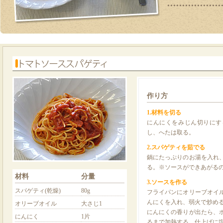
作り方
1.材料を切る
にんにくをみじん切りにす
し、へたは取る。
2.スパゲティを茹でる
鍋にたっぷりのお湯を入れ
る。※ソースができあがる
材料
分量
3.ソースを作る
スパゲティ(乾燥)
80g
フライパンにオリーブオイ
んにくを入れ、弱火で炒め
オリーブオイル
大さじ1
にんにくの香りが出たら、
にんにく
1片
るまで加熱する。仕上げに