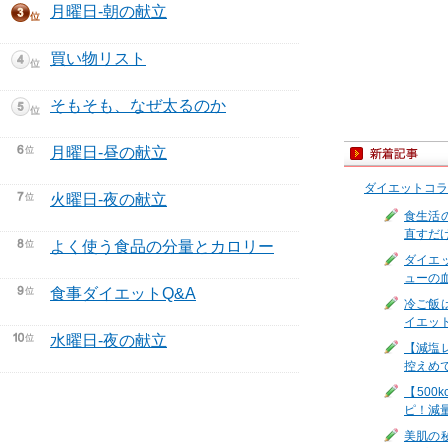
月曜日-朝の献立
買い物リスト
そもそも、なぜ太るのか
月曜日-昼の献立
ダイエットコラ
火曜日-夜の献立
食生活
直すだ
よく使う食品の分量とカロリー
ダイエ
ューの
食事ダイエットQ&A
冷ご飯
イエッ
水曜日-夜の献立
【減塩
控えめ
【500
ピ！減
美肌の