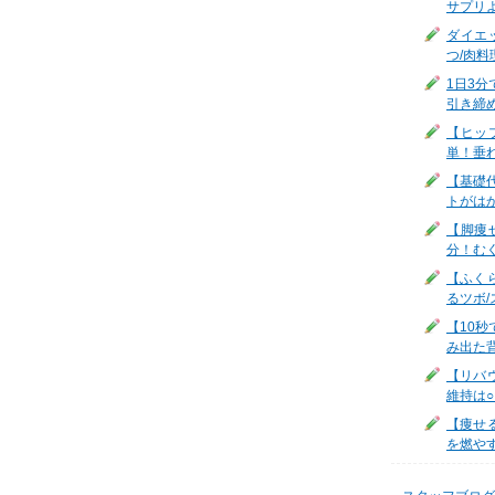
サプリ
ダイエ
つ/肉料
1日3
引き締
【ヒッ
単！垂
【基礎
トがは
【脚痩
分！む
【ふく
るツボ/
【10
み出た
【リバ
維持は
【痩せ
を燃やす