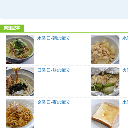
関連記事
水曜日-朝の献立
水
日曜日-昼の献立
火
金曜日-夜の献立
土