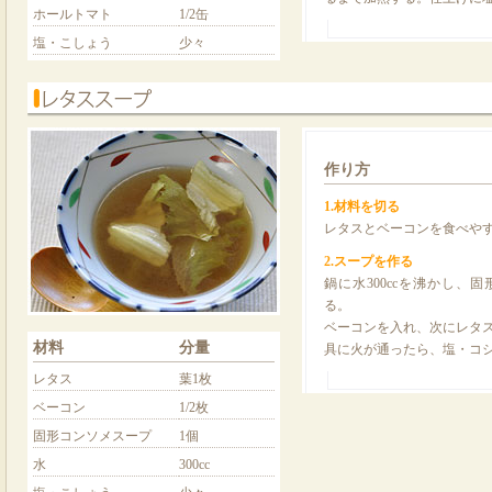
ホールトマト
1/2缶
塩・こしょう
少々
作り方
1.材料を切る
レタスとベーコンを食べや
2.スープを作る
鍋に水300ccを沸かし、
る。
ベーコンを入れ、次にレタ
材料
分量
具に火が通ったら、塩・コ
レタス
葉1枚
ベーコン
1/2枚
固形コンソメスープ
1個
水
300cc