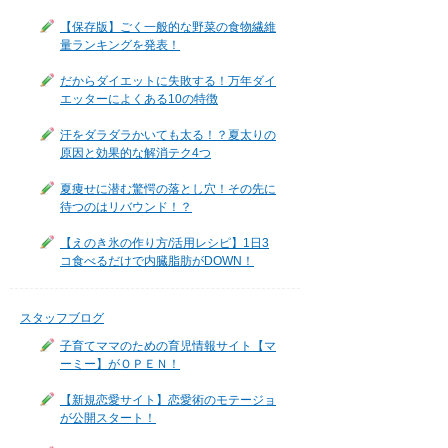
【保存版】ごく一般的な野菜の食物繊維
量ランキングを発表！
だからダイエットに失敗する！万年ダイ
エッターによくある10の特徴
汗をダラダラかいても太る！？夏太りの
原因と効果的な解消テク4つ
夏痩せに潜む驚愕の落とし穴！その先に
待つのはリバウンド！？
【えのき氷の作り方/活用レシピ】1日3
コ食べるだけで内臓脂肪がDOWN！
スタッフブログ
子育てママのための育児情報サイト【マ
ーミー】がＯＰＥＮ！
【新規恋愛サイト】恋愛術のモテージョ
が公開スタート！