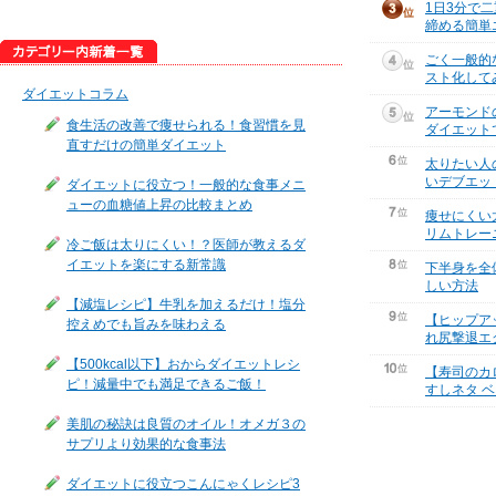
1日3分で
締める簡単
ごく一般的
スト化して
ダイエットコラム
アーモンド
食生活の改善で痩せられる！食習慣を見
ダイエット
直すだけの簡単ダイエット
太りたい人
いデブエッ
ダイエットに役立つ！一般的な食事メニ
ューの血糖値上昇の比較まとめ
痩せにくい
リムトレー
冷ご飯は太りにくい！？医師が教えるダ
イエットを楽にする新常識
下半身を全
しい方法
【減塩レシピ】牛乳を加えるだけ！塩分
【ヒップア
控えめでも旨みを味わえる
れ尻撃退エ
【500kcal以下】おからダイエットレシ
【寿司のカ
ピ！減量中でも満足できるご飯！
すしネタ ベ
美肌の秘訣は良質のオイル！オメガ３の
サプリより効果的な食事法
ダイエットに役立つこんにゃくレシピ3