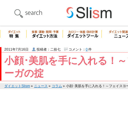
2011年7月16日
投稿者：二拾七
コメント：
0
件
小顔･美肌を手に入れる！
ーガの掟
ダイエットSlism
»
ニュース
»
コラム
»
小顔･美肌を手に入れる！～フェイスヨ