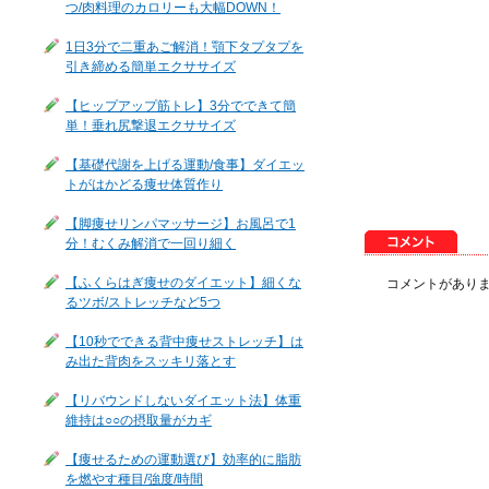
つ/肉料理のカロリーも大幅DOWN！
1日3分で二重あご解消！顎下タプタプを
引き締める簡単エクササイズ
【ヒップアップ筋トレ】3分でできて簡
単！垂れ尻撃退エクササイズ
【基礎代謝を上げる運動/食事】ダイエッ
トがはかどる痩せ体質作り
【脚痩せリンパマッサージ】お風呂で1
分！むくみ解消で一回り細く
【ふくらはぎ痩せのダイエット】細くな
コメントがあり
るツボ/ストレッチなど5つ
【10秒でできる背中痩せストレッチ】は
み出た背肉をスッキリ落とす
【リバウンドしないダイエット法】体重
維持は○○の摂取量がカギ
【痩せるための運動選び】効率的に脂肪
を燃やす種目/強度/時間