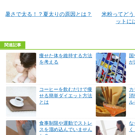
暑さで太る！？夏太りの原因とは？
米粉ってどう
ットに
関連記事
痩せた体を維持する方法
国
を考える
が
コーヒーを飲むだけで痩
カ
せる簡単ダイエット方法
消
とは
ル
食事制限や運動でストレ
な
スを溜め込んでいません
く