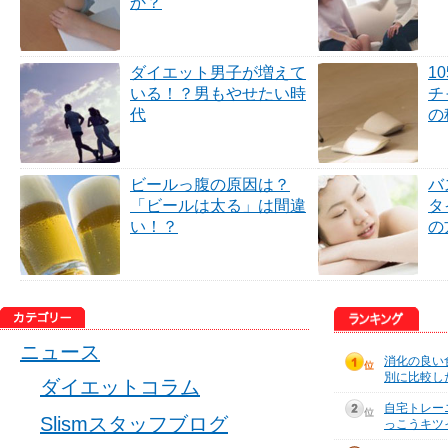
か？
ダイエット男子が増えて
1
いる！？男もやせたい時
チ
代
の
ビールっ腹の原因は？
バ
「ビールは太る」は間違
タ
い！？
の
ニュース
消化の良い
別に比較し
ダイエットコラム
自宅トレー
Slismスタッフブログ
っこうキツ