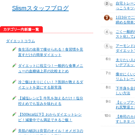
自宅トレー
Slismスタッフブログ
っこうキツ
1日3分で
締める簡単
ごく一般的
スト化して
ダイエットコラム
アーモンド
食生活の改善で痩せられる！食習慣を見
ダイエット
直すだけの簡単ダイエット
太りたい人
いデブエッ
ダイエットに役立つ！一般的な食事メニ
ューの血糖値上昇の比較まとめ
痩せにくい
リムトレー
冷ご飯は太りにくい！？医師が教えるダ
イエットを楽にする新常識
下半身を全
しい方法
【減塩レシピ】牛乳を加えるだけ！塩分
【ヒップア
控えめでも旨みを味わえる
れ尻撃退エ
【500kcal以下】おからダイエットレシ
【寿司のカ
ピ！減量中でも満足できるご飯！
すしネタ ベ
美肌の秘訣は良質のオイル！オメガ３の