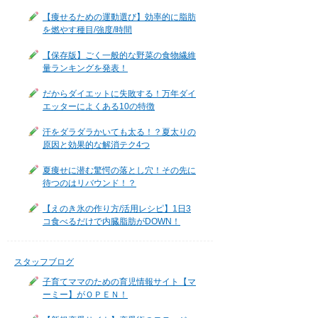
【痩せるための運動選び】効率的に脂肪
を燃やす種目/強度/時間
【保存版】ごく一般的な野菜の食物繊維
量ランキングを発表！
だからダイエットに失敗する！万年ダイ
エッターによくある10の特徴
汗をダラダラかいても太る！？夏太りの
原因と効果的な解消テク4つ
夏痩せに潜む驚愕の落とし穴！その先に
待つのはリバウンド！？
【えのき氷の作り方/活用レシピ】1日3
コ食べるだけで内臓脂肪がDOWN！
スタッフブログ
子育てママのための育児情報サイト【マ
ーミー】がＯＰＥＮ！