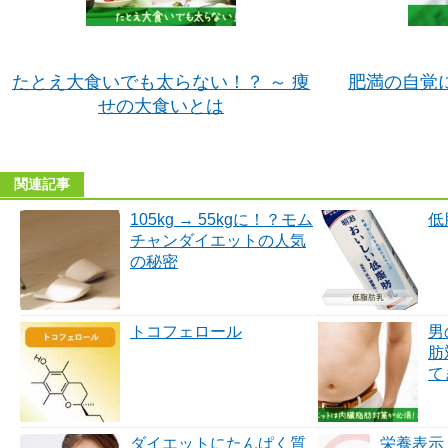
たとえ大食いでも太らない！？ ～ 痩
肥満の自覚
せの大食いとは
関連記事
105kg → 55kgに！？モム
低
チャンダイエットの人気
の秘密
トコフェロール
男
肪
て
ダイエットにたんぱく質
栄養表示