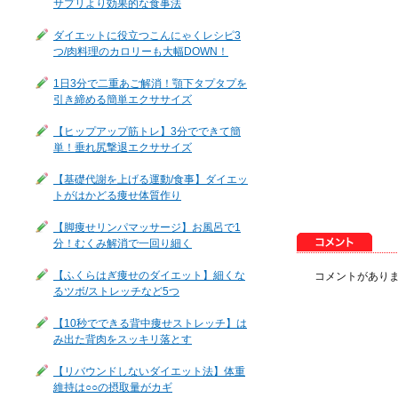
サプリより効果的な食事法
ダイエットに役立つこんにゃくレシピ3
つ/肉料理のカロリーも大幅DOWN！
1日3分で二重あご解消！顎下タプタプを
引き締める簡単エクササイズ
【ヒップアップ筋トレ】3分でできて簡
単！垂れ尻撃退エクササイズ
【基礎代謝を上げる運動/食事】ダイエッ
トがはかどる痩せ体質作り
【脚痩せリンパマッサージ】お風呂で1
分！むくみ解消で一回り細く
【ふくらはぎ痩せのダイエット】細くな
コメントがあり
るツボ/ストレッチなど5つ
【10秒でできる背中痩せストレッチ】は
み出た背肉をスッキリ落とす
【リバウンドしないダイエット法】体重
維持は○○の摂取量がカギ