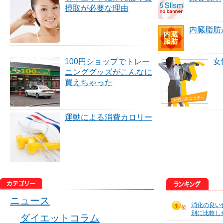
摂取が必要な理由
内臓脂肪
100円ショップでトレー
女
ニンググッズがこんなに
買えちゃった
運動による消費カロリー
ニュース
消化の良い
別に比較し
ダイエットコラム