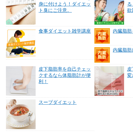
身に付けよう！ダイエッ
る
ト臭にご注意。
欲
食事ダイエット雑学講座
内臓脂肪
内臓脂肪
皮下脂肪率を自己チェッ
皮
クするなら体脂肪計が便
変
利！
スープダイエット