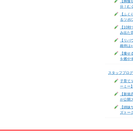
【脚痩
分！む
【ふく
るツボ/
【10
み出た
【リバ
維持は
【痩せ
を燃やす
スタッフブログ
子育て
ーミー
【新規
が公開
【姉妹サ
ズトー