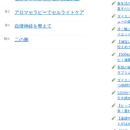
食生活
直すだ
アロマセラピーでセルライトケア
ダイエ
ューの
自律神経を整えて
冷ご飯
イエッ
二の腕
【減塩
控えめ
【500
ピ！減
美肌の
サプリ
ダイエ
つ/肉料
1日3
引き締
【ヒッ
単！垂
【基礎
トがは