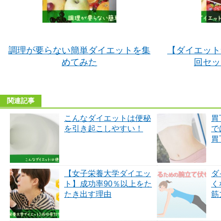
調理が要らない簡単ダイエットを集
【ダイエット
めてみた
回セッ
関連記事
こんなダイエットは便秘
胃
を引き起こしやすい！
で
胃
【女子栄養大学ダイエッ
ダ
ト】成功率90％以上をた
く
たき出す理由
筋