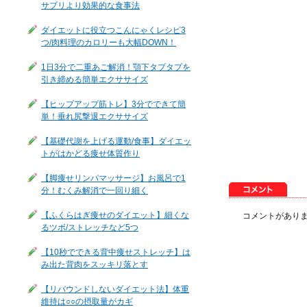
サプリより効果的な食事法
ダイエットに役立つこんにゃくレシピ3
つ/肉料理のカロリーも大幅DOWN！
1日3分で二重あご解消！顎下タプタプを
引き締める簡単エクササイズ
【ヒップアップ筋トレ】3分でできて簡
単！垂れ尻撃退エクササイズ
【基礎代謝を上げる運動/食事】ダイエッ
トがはかどる痩せ体質作り
【脚痩せリンパマッサージ】お風呂で1
分！むくみ解消で一回り細く
【ふくらはぎ痩せのダイエット】細くな
コメントがあり
るツボ/ストレッチなど5つ
【10秒でできる背中痩せストレッチ】は
み出た背肉をスッキリ落とす
【リバウンドしないダイエット法】体重
維持は○○の摂取量がカギ