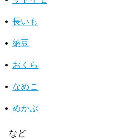
長いも
納豆
おくら
なめこ
めかぶ
など