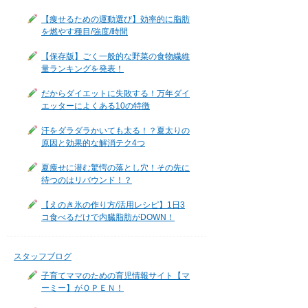
【痩せるための運動選び】効率的に脂肪
を燃やす種目/強度/時間
【保存版】ごく一般的な野菜の食物繊維
量ランキングを発表！
だからダイエットに失敗する！万年ダイ
エッターによくある10の特徴
汗をダラダラかいても太る！？夏太りの
原因と効果的な解消テク4つ
夏痩せに潜む驚愕の落とし穴！その先に
待つのはリバウンド！？
【えのき氷の作り方/活用レシピ】1日3
コ食べるだけで内臓脂肪がDOWN！
スタッフブログ
子育てママのための育児情報サイト【マ
ーミー】がＯＰＥＮ！