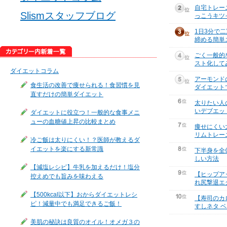
自宅トレー
Slismスタッフブログ
っこうキツ
1日3分で
締める簡単
ごく一般的
スト化して
ダイエットコラム
アーモンド
食生活の改善で痩せられる！食習慣を見
ダイエット
直すだけの簡単ダイエット
太りたい人
いデブエッ
ダイエットに役立つ！一般的な食事メニ
ューの血糖値上昇の比較まとめ
痩せにくい
リムトレー
冷ご飯は太りにくい！？医師が教えるダ
イエットを楽にする新常識
下半身を全
しい方法
【減塩レシピ】牛乳を加えるだけ！塩分
【ヒップア
控えめでも旨みを味わえる
れ尻撃退エ
【500kcal以下】おからダイエットレシ
【寿司のカ
ピ！減量中でも満足できるご飯！
すしネタ ベ
美肌の秘訣は良質のオイル！オメガ３の