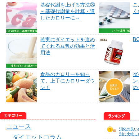
基礎代謝を上げる方法③
こ
～基礎代謝量を計算・適
く
したカロリーに～
B
確実にダイエットを進め
てくれる豆乳の効果と活
用法
食品のカロリーを知っ
ダ
て、上手にカロリーダウ
ン
ン！
の
ニュース
消化の良い
別に比較し
ダイエットコラム