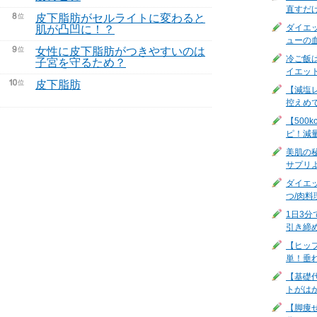
直すだ
皮下脂肪がセルライトに変わると
ダイエ
肌が凸凹に！？
ューの
女性に皮下脂肪がつきやすいのは
冷ご飯
子宮を守るため？
イエッ
皮下脂肪
【減塩
控えめ
【500
ピ！減
美肌の
サプリ
ダイエ
つ/肉料
1日3
引き締
【ヒッ
単！垂
【基礎
トがは
【脚痩