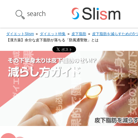
ダイエットSlism
»
ダイエット特集
»
皮下脂肪
»
皮下脂肪を減らすための5
【漢方薬】余分な皮下脂肪が落ちる「防風通聖散」とは