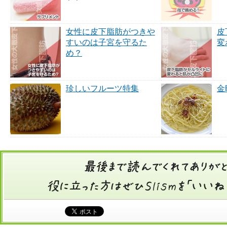
女性に皮下脂肪がつきや
皮
すいのは子宮を守るた
変
め？
珍しいフルーツ特集
金