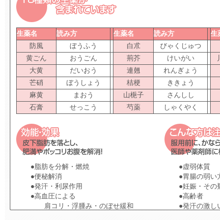
生薬名
読み方
生薬名
読み方
生
防風
ぼうふう
白朮
びゃくじゅつ
黄ごん
おうごん
荊芥
けいがい
大黄
だいおう
連翹
れんぎょう
芒硝
ぼうしょう
桔梗
ききょう
麻黄
まおう
山梔子
さんしし
石膏
せっこう
芍薬
しゃくやく
●脂肪を分解・燃焼
●虚弱体質
●便秘解消
●胃腸の弱い
●発汗・利尿作用
●妊娠・その
●高血圧による
●高齢者
肩コリ・浮腫み・のぼせ緩和
●発汗の激し