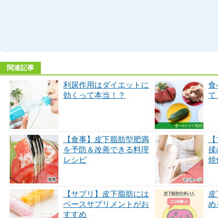
関連記事
利尿作用はダイエットに
食
効くって本当！？
て
【食事】皮下脂肪型肥満
【
を予防＆改善できる料理
揉
レシピ
焼
【サプリ】皮下脂肪には
皮
ベースサプリメントがお
め
すすめ