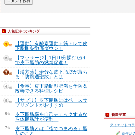
【運動】有酸素運動＋筋トレで皮
下脂肪を徹底ダウン！
【マッサージ】1日10分揉むだけ
で皮下脂肪の燃焼促進！
【漢方薬】余分な皮下脂肪が落ち
る「防風通聖散」とは
【食事】皮下脂肪型肥満を予防＆
改善できる料理レシピ
【サプリ】皮下脂肪にはベースサ
プリメントがおすすめ
皮下脂肪率を自己チェックするな
ら体脂肪計が便利！
ダイエットコラ
皮下脂肪とは「指でつまめる」脂
肪のこと
食生活