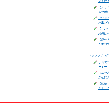
分！む
【ふく
るツボ/
【10
み出た
【リバ
維持は
【痩せ
を燃やす
スタッフブログ
子育て
ーミー
【新規
が公開
【姉妹サ
ズトー