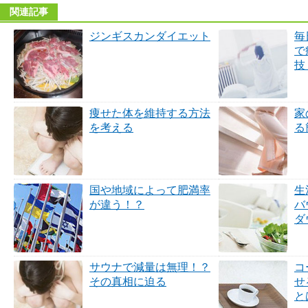
関連記事
ジンギスカンダイエット
毎
で
技
痩せた体を維持する方法
家
を考える
る
国や地域によって肥満率
生
が違う！？
バ
ダ
サウナで減量は無理！？
コ
その真相に迫る
せ
と