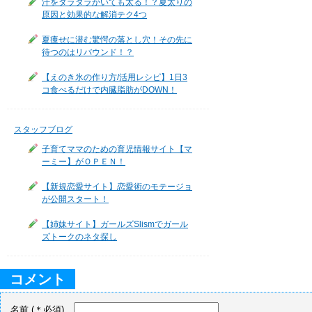
汗をダラダラかいても太る！？夏太りの
原因と効果的な解消テク4つ
夏痩せに潜む驚愕の落とし穴！その先に
待つのはリバウンド！？
【えのき氷の作り方/活用レシピ】1日3
コ食べるだけで内臓脂肪がDOWN！
スタッフブログ
子育てママのための育児情報サイト【マ
ーミー】がＯＰＥＮ！
【新規恋愛サイト】恋愛術のモテージョ
が公開スタート！
【姉妹サイト】ガールズSlismでガール
ズトークのネタ探し
コメント
名前
(＊必須)