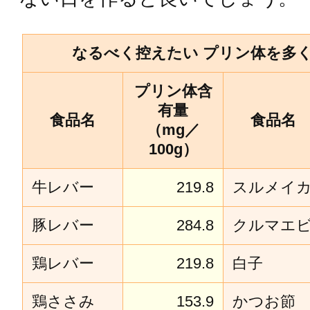
なるべく控えたい プリン体を多
プリン体含
有量
食品名
食品名
（mg／
100g）
牛レバー
219.8
スルメイ
豚レバー
284.8
クルマエ
鶏レバー
219.8
白子
鶏ささみ
153.9
かつお節