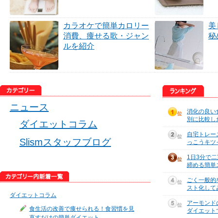
カラオケで簡単カロリー
美
消費、痩せる歌・ジャン
秘
ルを紹介
ニュース
消化の良い
別に比較し
ダイエットコラム
自宅トレー
Slismスタッフブログ
っこうキツ
1日3分で
締める簡単
ごく一般的
スト化して
ダイエットコラム
アーモンド
食生活の改善で痩せられる！食習慣を見
ダイエット
直すだけの簡単ダイエット