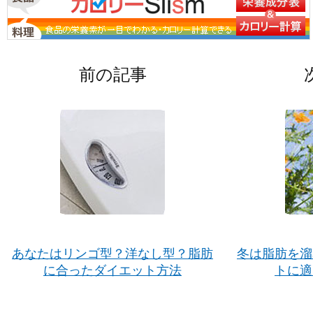
前の記事
あなたはリンゴ型？洋なし型？脂肪
冬は脂肪を溜
に合ったダイエット方法
トに適