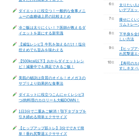
太りたい人
いデブエッ
ダイエットに役立つ！一般的な食事メニ
ューの血糖値上昇の比較まとめ
痩せにくい
リムトレー
冷ご飯は太りにくい！？医師が教えるダ
イエットを楽にする新常識
下半身を全
しい方法
【減塩レシピ】牛乳を加えるだけ！塩分
【ヒップア
控えめでも旨みを味わえる
れ尻撃退エ
【500kcal以下】おからダイエットレシ
【寿司のカ
ピ！減量中でも満足できるご飯！
すしネタ ベ
美肌の秘訣は良質のオイル！オメガ３の
サプリより効果的な食事法
ダイエットに役立つこんにゃくレシピ3
つ/肉料理のカロリーも大幅DOWN！
1日3分で二重あご解消！顎下タプタプを
引き締める簡単エクササイズ
【ヒップアップ筋トレ】3分でできて簡
単！垂れ尻撃退エクササイズ