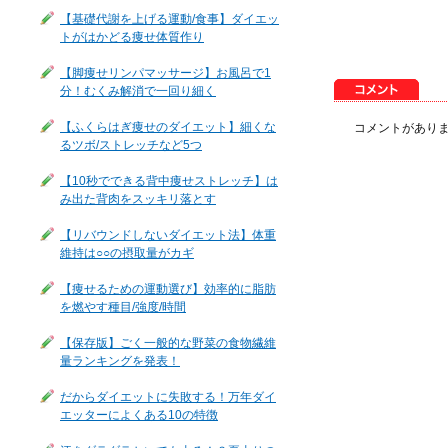
【基礎代謝を上げる運動/食事】ダイエッ
トがはかどる痩せ体質作り
【脚痩せリンパマッサージ】お風呂で1
分！むくみ解消で一回り細く
【ふくらはぎ痩せのダイエット】細くな
コメントがあり
るツボ/ストレッチなど5つ
【10秒でできる背中痩せストレッチ】は
み出た背肉をスッキリ落とす
【リバウンドしないダイエット法】体重
維持は○○の摂取量がカギ
【痩せるための運動選び】効率的に脂肪
を燃やす種目/強度/時間
【保存版】ごく一般的な野菜の食物繊維
量ランキングを発表！
だからダイエットに失敗する！万年ダイ
エッターによくある10の特徴