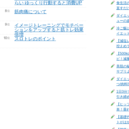
らい ゆっくり行動すると消費UP
食生活
直すだ
筋肉痛について
ダイエ
ューの
イメージトレーニングでモチベー
冷ご飯
ションをアップすると筋トレ効果
イエッ
倍増
スロトレのポイント
【減塩
控えめ
【500
ピ！減
美肌の
サプリ
ダイエ
つ/肉料
1日3
引き締
【ヒッ
単！垂
【基礎
トがは