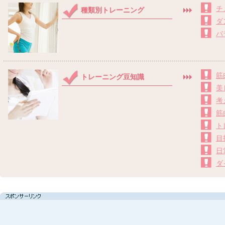
チ
種類別トレーニング
ダ
バ
筋
トレーニング豆知識
美
考
筋
ト
目
日
ダ