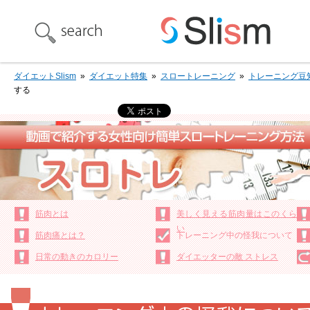
ダイエットSlism
»
ダイエット特集
»
スロートレーニング
»
トレーニング豆
する
筋肉とは
美しく見える筋肉量はこのくら
い
筋肉痛とは？
トレーニング中の怪我について
日常の動きのカロリー
ダイエッターの敵 ストレス