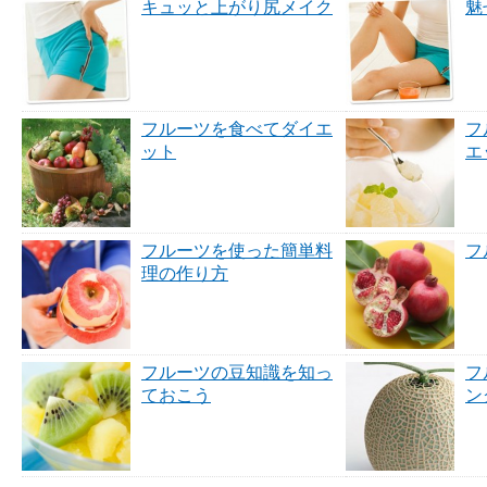
キュッと上がり尻メイク
魅
フルーツを食べてダイエ
フ
ット
エ
フルーツを使った簡単料
フ
理の作り方
フルーツの豆知識を知っ
フ
ておこう
ン