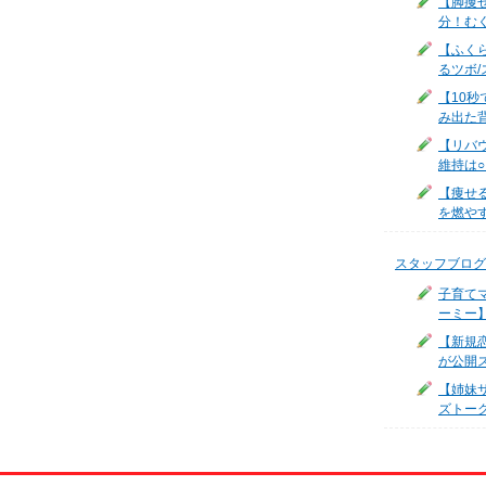
【脚痩
分！む
【ふく
るツボ/
【10
み出た
【リバ
維持は
【痩せ
を燃やす
スタッフブログ
子育て
ーミー
【新規
が公開
【姉妹サ
ズトー