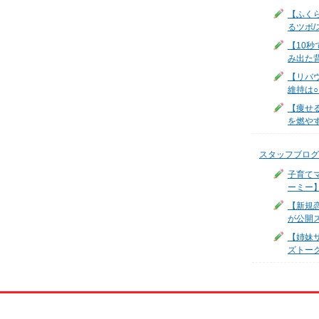
【ふく
るツボ/
【10
み出た
【リバ
維持は
【痩せ
を燃やす
スタッフブログ
子育て
ーミー
【新規
が公開
【姉妹サ
ズトー