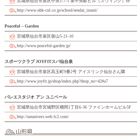
宮城県仙台市泉区中央1-7-1 泉中央駅ビル（スウィング）6F
http://www.nhk-cul.co.jp/school/sendai_izumi/
Peaceful – Garden
宮城県仙台市泉区柴山5-21-10
http://www.peaceful-garden.jp/
スポーツクラブ JOYFITスパ仙台泉
宮城県仙台市泉区高玉町9番2号 アイスリンク仙台さん隣
http://www.joyfit.jp/shop/index.php?shop_no=42#a7
バレエスタジオ アン ユニベール
宮城県仙台市宮城野区榴岡1丁目6-36 ファインホームビル5F
http://ununivers.web.fc2.com/