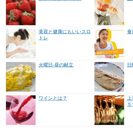
美容と健康にもいいスロ
食
トレ
火曜日-昼の献立
日
ワインとは？
上
５