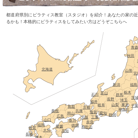
都道府県別にピラティス教室（スタジオ）を紹介！あなたの家の
るかも！本格的にピラティスをしてみたい方はどうぞこちらへ
青
秋田
北海道
山形
宮
新潟
福島
栃木
富山
石川
群馬
茨
長野
埼玉
福井
山梨
東京
岐阜
千
鳥取
京都
神奈川
島根
兵庫
滋賀
愛知
岡山
静岡
広島
三重
大阪
山口
香川
奈良
福岡
徳島
愛媛
和歌山
佐賀
大分
高知
長崎
熊本