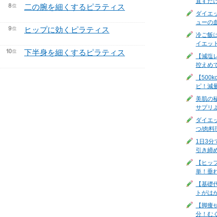
直すだ
二の腕を細くするピラティス
ダイエ
ューの
ヒップに効くピラティス
冷ご飯
イエッ
下半身を細くするピラティス
【減塩
控えめ
【500
ピ！減
美肌の
サプリ
ダイエ
つ/肉料
1日3
引き締
【ヒッ
単！垂
【基礎
トがは
【脚痩
分！む