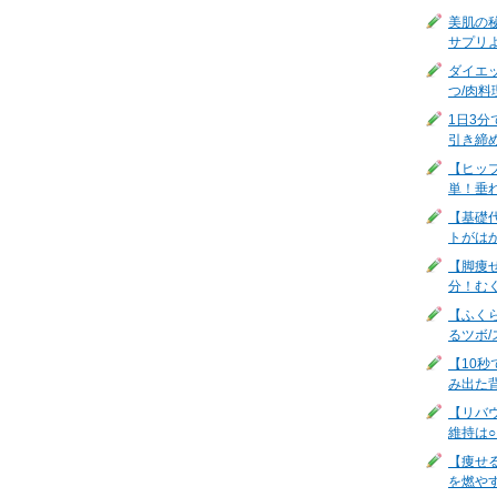
美肌の
サプリ
ダイエ
つ/肉料
1日3
引き締
【ヒッ
単！垂
【基礎
トがは
【脚痩
分！む
【ふく
るツボ/
【10
み出た
【リバ
維持は
【痩せ
を燃やす