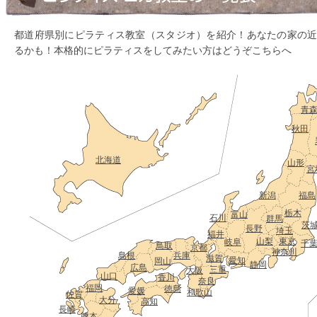
都道府県別にピラティス教室（スタジオ）を紹介！あなたの家の
るかも！本格的にピラティスをしてみたい方はどうぞこちらへ
青
秋田
北海道
山形
宮
新潟
福島
栃木
富山
石川
群馬
茨
長野
埼玉
福井
山梨
東京
岐阜
千
鳥取
京都
神奈川
島根
兵庫
滋賀
愛知
岡山
静岡
広島
三重
大阪
山口
香川
奈良
福岡
徳島
愛媛
和歌山
佐賀
大分
高知
長崎
熊本