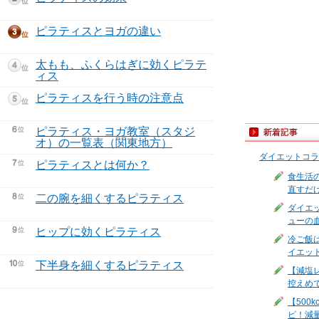
ピラティスとヨガの違い
太もも、ふくらはぎに効くピラテ
ィス
ピラティスを行う時の注意点
ピラティス・ヨガ教室（スタジ
オ）の一覧表（関東地方）
ダイエットコラ
ピラティスとは何か？
食生活
直すだ
二の腕を細くするピラティス
ダイエ
ューの
ヒップに効くピラティス
冷ご飯
イエッ
下半身を細くするピラティス
【減塩
控えめ
【500
ピ！減