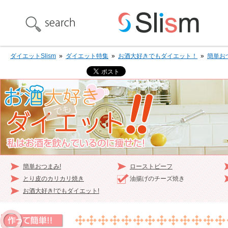
ダイエットSlism
»
ダイエット特集
»
お酒大好きでもダイエット！
»
簡単お
簡単おつまみ!
ローストビーフ
とり皮のカリカリ焼き
油揚げのチーズ焼き
お酒大好き!でもダイエット!