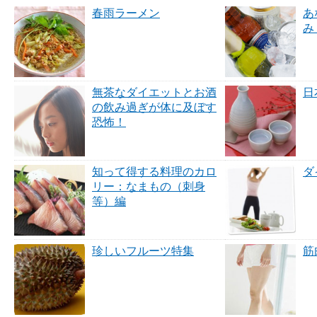
春雨ラーメン
あ
み
無茶なダイエットとお酒
日
の飲み過ぎが体に及ぼす
恐怖！
知って得する料理のカロ
ダ
リー：なまもの（刺身
等）編
珍しいフルーツ特集
筋