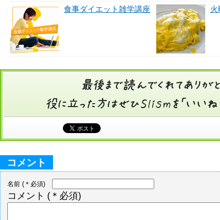
食事ダイエット雑学講座
火
コメント
名前
(＊必須)
コメント
(＊必須)