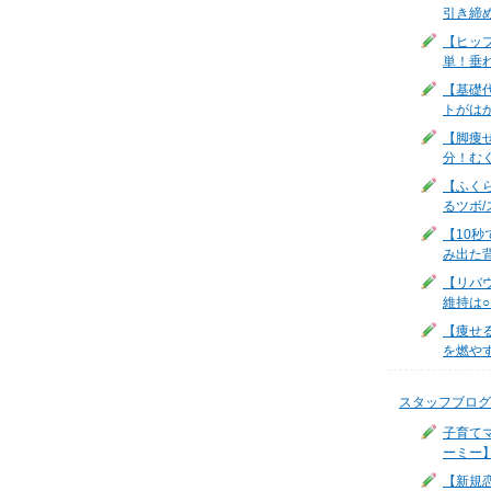
引き締
【ヒッ
単！垂
【基礎
トがは
【脚痩
分！む
【ふく
るツボ/
【10
み出た
【リバ
維持は
【痩せ
を燃やす
スタッフブログ
子育て
ーミー
【新規