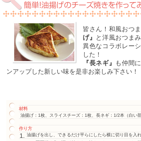
皆さん！和風おつ
げ』
と洋風おつま
異色なコラボレー
した！
『長ネギ』
も仲間
ンアップした新しい味を是非お楽しみ下さい！
材料
油揚げ：1枚、スライスチーズ：1枚、長ネギ：1/2本（白い
作り方
油揚げを出し、できるだけ平らにしたら横に切り目を入