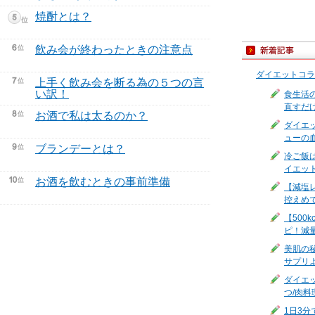
焼酎とは？
飲み会が終わったときの注意点
ダイエットコラ
上手く飲み会を断る為の５つの言
い訳！
食生活
直すだ
お酒で私は太るのか？
ダイエ
ューの
ブランデーとは？
冷ご飯
イエッ
お酒を飲むときの事前準備
【減塩
控えめ
【500
ピ！減
美肌の
サプリ
ダイエ
つ/肉料
1日3