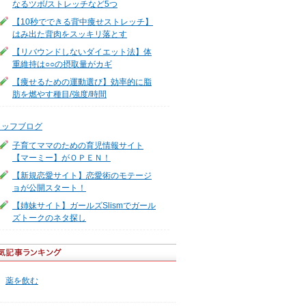
なるツボ/ストレッチなど5つ
【10秒でできる背中痩せストレッチ】
はみ出た背肉をスッキリ落とす
【リバウンドしないダイエット法】体
重維持は○○の摂取量がカギ
【痩せるための運動選び】効率的に脂
肪を燃やす種目/強度/時間
タッフブログ
子育てママのための育児情報サイト
【マーミー】がＯＰＥＮ！
【新規恋愛サイト】恋愛術のモテージ
ョが公開スタート！
【姉妹サイト】ガールズSlismでガール
ズトークのネタ探し
薬を飲む