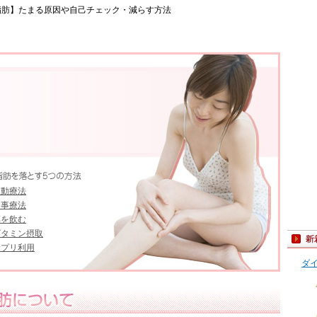
脂肪】たまる原因や自己チェック・減らす方法
運動療法
食事療法
薬を飲む
ビタミン摂取
サプリ利用
ダ