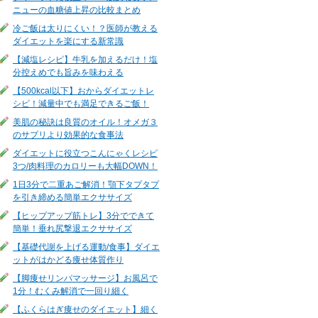
ニューの血糖値上昇の比較まとめ
冷ご飯は太りにくい！？医師が教える
ダイエットを楽にする新常識
【減塩レシピ】牛乳を加えるだけ！塩
分控えめでも旨みを味わえる
【500kcal以下】おからダイエットレ
シピ！減量中でも満足できるご飯！
美肌の秘訣は良質のオイル！オメガ３
のサプリより効果的な食事法
ダイエットに役立つこんにゃくレシピ
3つ/肉料理のカロリーも大幅DOWN！
1日3分で二重あご解消！顎下タプタプ
を引き締める簡単エクササイズ
【ヒップアップ筋トレ】3分でできて
簡単！垂れ尻撃退エクササイズ
【基礎代謝を上げる運動/食事】ダイエ
ットがはかどる痩せ体質作り
【脚痩せリンパマッサージ】お風呂で
1分！むくみ解消で一回り細く
【ふくらはぎ痩せのダイエット】細く