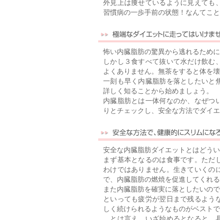
外見上は痩せているように見えても
習慣病の一歩手前の状態！なんてこと
怖い内臓脂肪の驚異から逃れるために
しかし３食すべて抜いて水だけ飲む
よくありません。無茶をすると体を壊
一刻も早く内臓脂肪を落としたいと
詳しく知ることから始めましょう。
内臓脂肪とは一体何なのか、なぜつ
りとチェックし、安全な方法でダイエ
安全な内臓脂肪ダイエットとはどうい
まず基本となるのは食事です。ただ
わけではありません。生きていくの
で、内臓脂肪の燃焼を促進してくれる
また内臓脂肪を確実に落としたいので
といっても疲労が翌日まで残るよう
しく続けられるようなものがベストで
…とは言え、いざ始めるとなると、