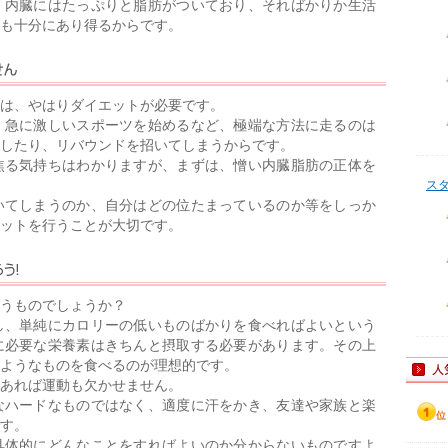
、内臓にはたっぷりと脂肪がついており、そればかりか生活
も十分にあり得るからです。
は、やはりダイエットが必要です。
、急に激しいスポーツを始めるなど、極端な方法に走るのは
したり、リバウンドを招いてしまうからです。
焦る気持ちはわかりますが、まずは、憎い内臓脂肪の正体を
ス
いてしまうのか、自分はどの位たまっているのか等をしっか
ットを行うことが大切です。
うものでしょうか？
し、単純にカロリーの低いものばかりを食べればよいという
に必要な栄養素はきちんと摂取する必要があります。その上
ようなものを食べるのが理想的です。
あれば運動も欠かせません。
なハードなものではなく、適度に汗をかき、友達や家族と楽
す。
具体的にどんなことをすればよいのか分からないものですよ