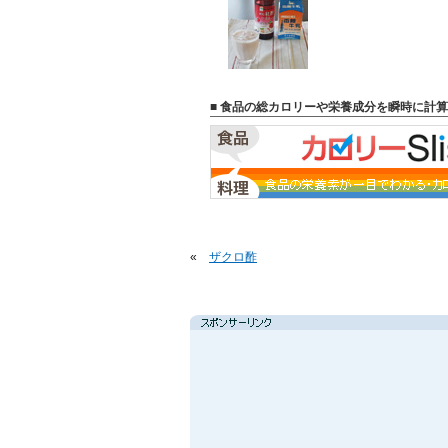
■ 食品の総カロリーや栄養成分を瞬時に計算
«
ザクロ酢