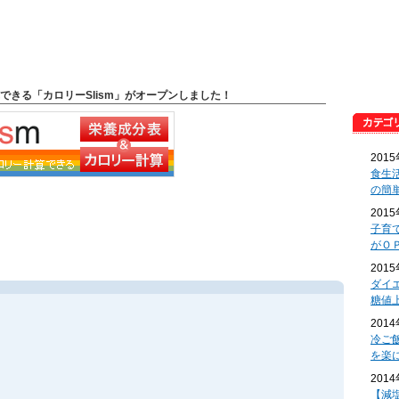
できる「カロリーSlism」がオープンしました！
201
食生
の簡
201
子育
がＯ
201
ダイ
糖値
201
冷ご
を楽
201
【減