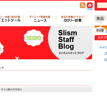
ニュ
ダ
S
0
件
ザクロ酢の牛乳割り