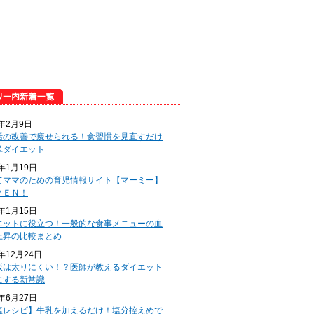
5年2月9日
活の改善で痩せられる！食習慣を見直すだけ
単ダイエット
5年1月19日
てママのための育児情報サイト【マーミー】
ＰＥＮ！
5年1月15日
エットに役立つ！一般的な食事メニューの血
上昇の比較まとめ
4年12月24日
飯は太りにくい！？医師が教えるダイエット
にする新常識
4年6月27日
塩レシピ】牛乳を加えるだけ！塩分控えめで