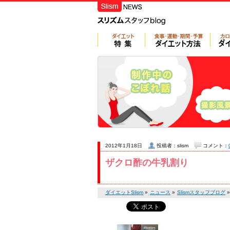
2012年1月18日
投稿者：slism
コメント：
ザクロ酢の牛乳割り
ダイエットSlism
»
ニュース
»
Slismスタッフブログ
»