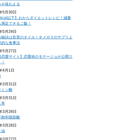
みを味わえる
4年5月30日
0kcal以下】おからダイエットレシピ！減量
も満足できるご飯！
4年5月29日
の秘訣は良質のオイル！オメガ３のサプリよ
果的な食事法
4年5月27日
規恋愛サイト】恋愛術のモテージョが公開ス
ト！
4年4月1日
ウ
4年3月31日
タミン酸
4年3月31日
ス草
4年3月28日
不飽和脂肪酸
4年3月28日
シ油
4年3月27日