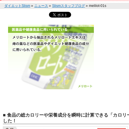
ダイエットSlism
»
ニュース
»
Slismスタッフブログ
»
melilot-01s
■ 食品の総カロリーや栄養成分を瞬時に計算できる「カロリー
した！