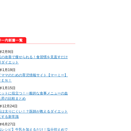
5年2月9日
活の改善で痩せられる！食習慣を見直すだけ
単ダイエット
5年1月19日
てママのための育児情報サイト【マーミー】
ＰＥＮ！
5年1月15日
エットに役立つ！一般的な食事メニューの血
上昇の比較まとめ
4年12月24日
飯は太りにくい！？医師が教えるダイエット
にする新常識
4年6月27日
塩レシピ】牛乳を加えるだけ！塩分控えめで