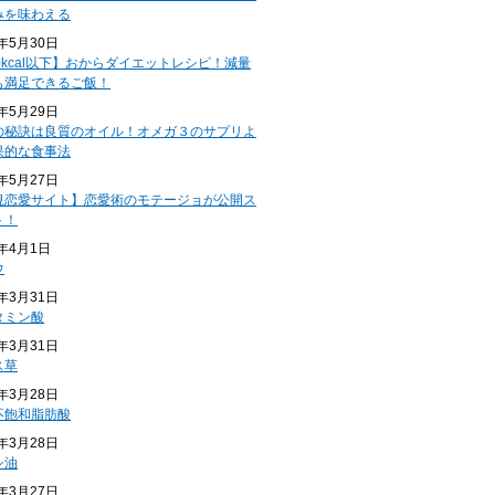
みを味わえる
4年5月30日
0kcal以下】おからダイエットレシピ！減量
も満足できるご飯！
4年5月29日
の秘訣は良質のオイル！オメガ３のサプリよ
果的な食事法
4年5月27日
規恋愛サイト】恋愛術のモテージョが公開ス
ト！
4年4月1日
ウ
4年3月31日
タミン酸
4年3月31日
ス草
4年3月28日
不飽和脂肪酸
4年3月28日
シ油
4年3月27日