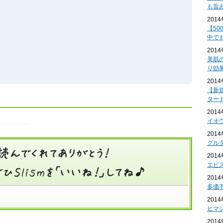
も旨
201
【50
中で
201
美肌
り効
201
【新
ター
201
イオ
201
グル
201
エビ
201
多価
201
ヒマ
201