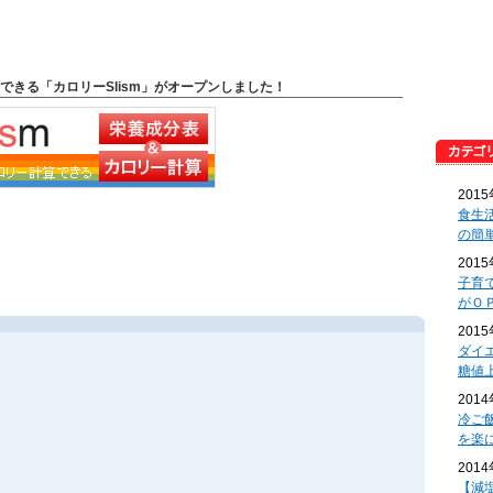
できる「カロリーSlism」がオープンしました！
201
食生
の簡
201
子育
がＯ
201
ダイ
糖値
201
冷ご
を楽
201
【減