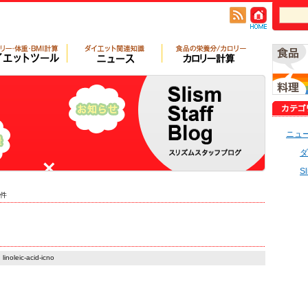
ニュ
ダ
S
件
linoleic-acid-icno