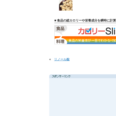
■ 食品の総カロリーや栄養成分を瞬時に計算
«
リノール酸