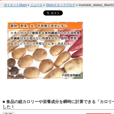
ダイエットSlism
»
ニュース
»
Slismスタッフブログ
»
insoluble_dietary_fiber01
■ 食品の総カロリーや栄養成分を瞬時に計算できる「カロリー
した！