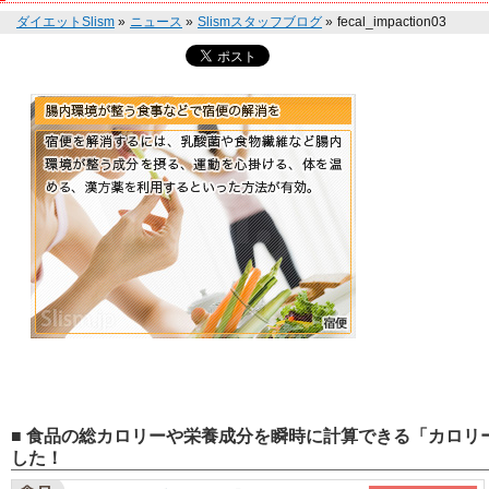
ダイエットSlism
»
ニュース
»
Slismスタッフブログ
»
fecal_impaction03
■ 食品の総カロリーや栄養成分を瞬時に計算できる「カロリー
した！