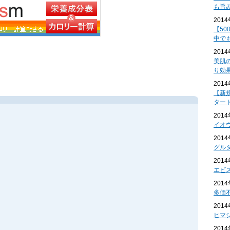
も旨
201
【50
中で
201
美肌
り効
201
【新
ター
201
イオ
201
グル
201
エビ
201
多価
201
ヒマ
201