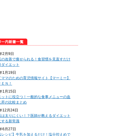
5年2月9日
活の改善で痩せられる！食習慣を見直すだけ
単ダイエット
5年1月19日
てママのための育児情報サイト【マーミー】
ＰＥＮ！
5年1月15日
エットに役立つ！一般的な食事メニューの血
上昇の比較まとめ
4年12月24日
飯は太りにくい！？医師が教えるダイエット
にする新常識
4年6月27日
塩レシピ】牛乳を加えるだけ！塩分控えめで