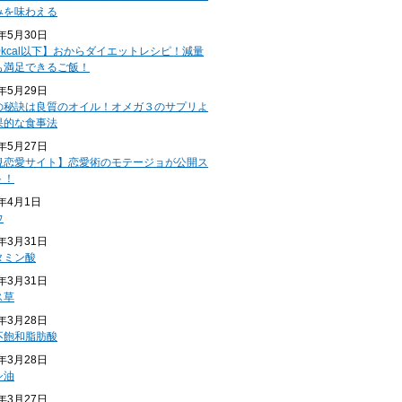
みを味わえる
4年5月30日
0kcal以下】おからダイエットレシピ！減量
も満足できるご飯！
4年5月29日
の秘訣は良質のオイル！オメガ３のサプリよ
果的な食事法
4年5月27日
規恋愛サイト】恋愛術のモテージョが公開ス
ト！
4年4月1日
ウ
4年3月31日
タミン酸
4年3月31日
ス草
4年3月28日
不飽和脂肪酸
4年3月28日
シ油
4年3月27日