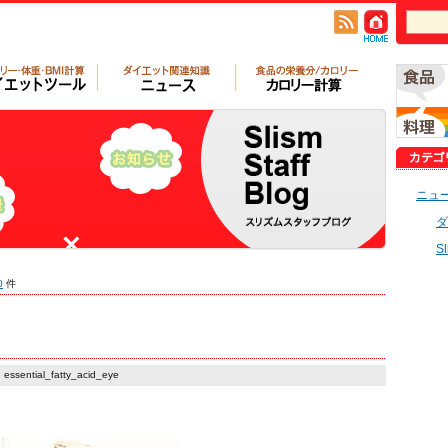
ニュ
ダ
S
0
件
essential_fatty_acid_eye