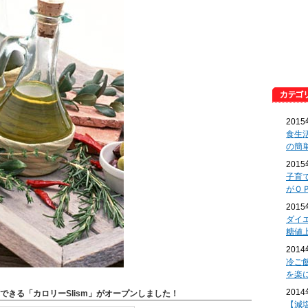
201
食生
の簡
201
子育
がＯ
201
ダイ
糖値
201
冷ご
を楽
201
できる「カロリーSlism」がオープンしました！
【減