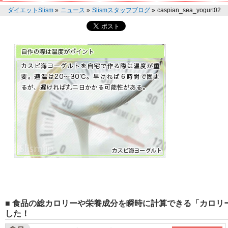
ダイエットSlism
»
ニュース
»
Slismスタッフブログ
»
caspian_sea_yogurt02
■ 食品の総カロリーや栄養成分を瞬時に計算できる「カロリー
した！