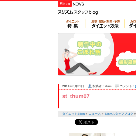
2011年5月31日
投稿者：slism
コメント：
st_thum07
ダイエットSlism
»
ニュース
»
Slismスタッフブログ
»