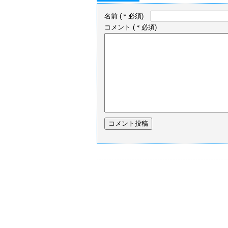
名前
(＊必須)
コメント
(＊必須)