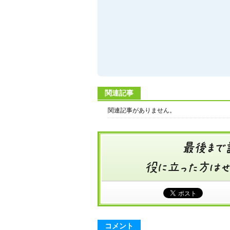
関連記事
関連記事がありません。
コメント