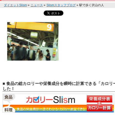
ダイエットSlism
»
ニュース
»
Slismスタッフブログ
»
駅で歩く沢山の人
■ 食品の総カロリーや栄養成分を瞬時に計算できる「カロリー
した！