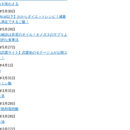
みを味わえる
4年5月30日
0kcal以下】おからダイエットレシピ！減量
も満足できるご飯！
4年5月29日
の秘訣は良質のオイル！オメガ３のサプリよ
果的な食事法
4年5月27日
規恋愛サイト】恋愛術のモテージョが公開ス
ト！
4年4月1日
ウ
4年3月31日
タミン酸
4年3月31日
ス草
4年3月28日
不飽和脂肪酸
4年3月28日
シ油
4年3月27日