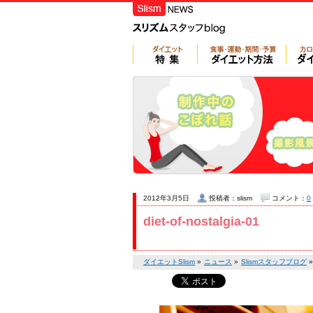
2012年3月5日
投稿者：slism
コメント：
0
diet-of-nostalgia-01
ダイエットSlism
»
ニュース
»
Slismスタッフブログ
»