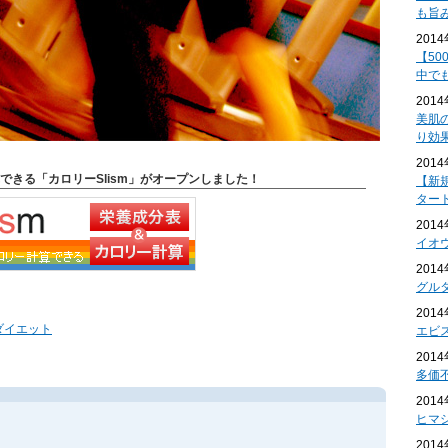
も旨
201
【50
中で
201
美肌
り効
201
できる「カロリーSlism」がオープンしました！
【新
ター
201
イオ
201
グル
201
ダイエット
エビ
201
多価
201
ヒマ
201