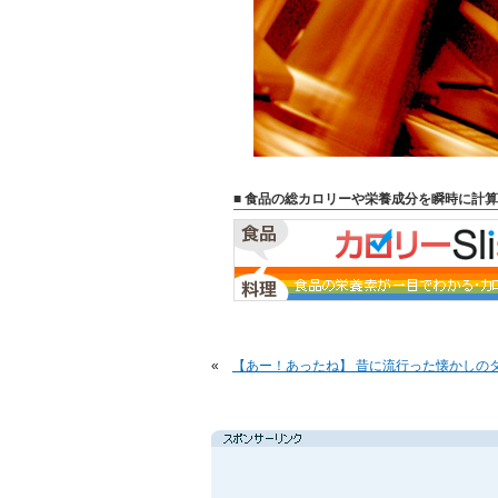
■ 食品の総カロリーや栄養成分を瞬時に計算
«
【あー！あったね】 昔に流行った懐かしの