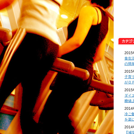
201
食生
の簡
201
子育
がＯ
201
ダイ
糖値
201
冷ご
を楽
201
【減