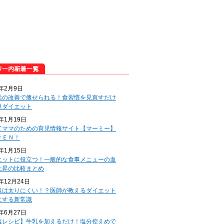
5年2月9日
活の改善で痩せられる！食習慣を見直すだけ
単ダイエット
5年1月19日
てママのための育児情報サイト【マーミー】
ＰＥＮ！
5年1月15日
エットに役立つ！一般的な食事メニューの血
上昇の比較まとめ
4年12月24日
飯は太りにくい！？医師が教えるダイエット
にする新常識
4年6月27日
塩レシピ】牛乳を加えるだけ！塩分控えめで