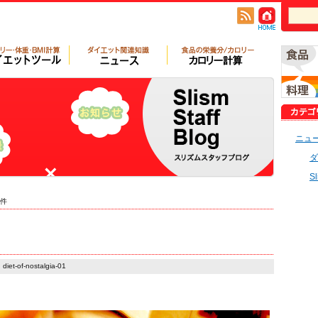
ニュ
ダ
S
件
diet-of-nostalgia-01