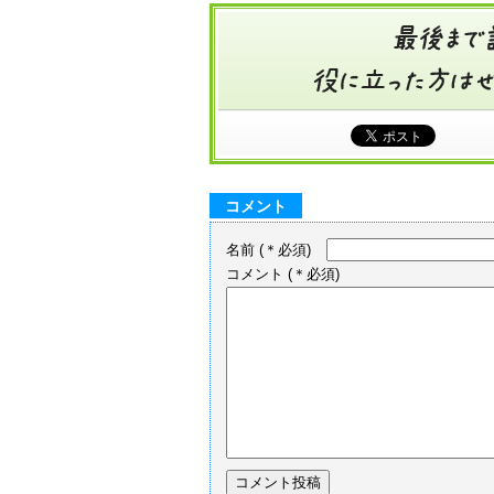
コメント
名前
(＊必須)
コメント
(＊必須)