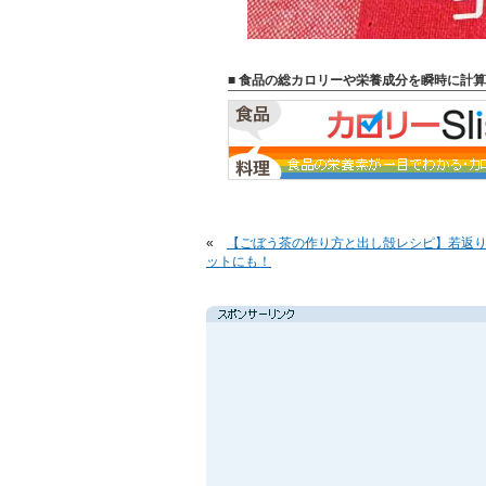
■ 食品の総カロリーや栄養成分を瞬時に計算
«
【ごぼう茶の作り方と出し殻レシピ】若返
ットにも！