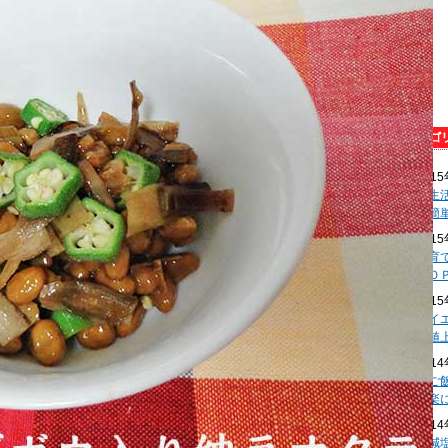
201
食生
の簡
201
子育
がＯ
201
ダイ
糖値
201
冷ご
を楽
201
【減