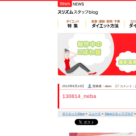
2013年8月14日
投稿者：slism
コメント：
130814_neba
ダイエットSlism
»
ニュース
»
Slismスタッフブログ
»