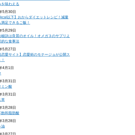
みを味わえる
4年5月30日
0kcal以下】おからダイエットレシピ！減量
も満足できるご飯！
4年5月29日
の秘訣は良質のオイル！オメガ３のサプリよ
果的な食事法
4年5月27日
規恋愛サイト】恋愛術のモテージョが公開ス
ト！
4年4月1日
ウ
4年3月31日
タミン酸
4年3月31日
ス草
4年3月28日
不飽和脂肪酸
4年3月28日
シ油
4年3月27日