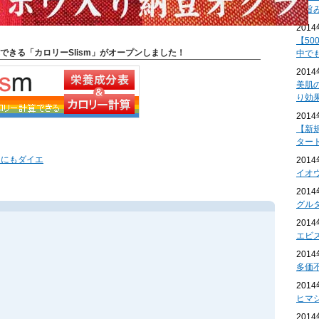
も旨
201
【50
できる「カロリーSlism」がオープンしました！
中で
201
美肌
り効
201
【新
ター
りにもダイエ
201
イオ
201
グル
201
エビ
201
多価
201
ヒマ
201