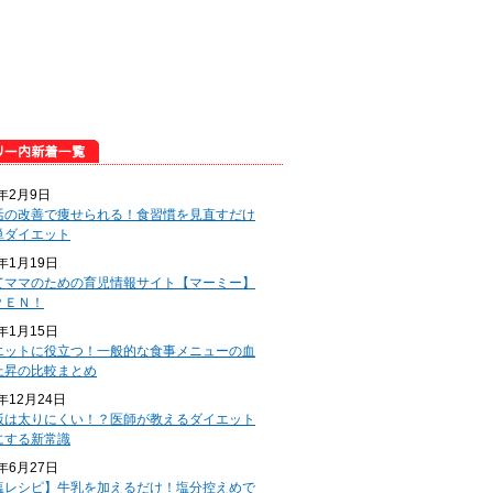
5年2月9日
活の改善で痩せられる！食習慣を見直すだけ
単ダイエット
5年1月19日
てママのための育児情報サイト【マーミー】
ＰＥＮ！
5年1月15日
エットに役立つ！一般的な食事メニューの血
上昇の比較まとめ
4年12月24日
飯は太りにくい！？医師が教えるダイエット
にする新常識
4年6月27日
塩レシピ】牛乳を加えるだけ！塩分控えめで