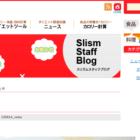
ニュ
ダ
S
0
件
130814_neba