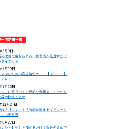
5年2月9日
活の改善で痩せられる！食習慣を見直すだけ
単ダイエット
5年1月19日
てママのための育児情報サイト【マーミー】
ＰＥＮ！
5年1月15日
エットに役立つ！一般的な食事メニューの血
上昇の比較まとめ
4年12月24日
飯は太りにくい！？医師が教えるダイエット
にする新常識
4年6月27日
塩レシピ】牛乳を加えるだけ！塩分控えめで