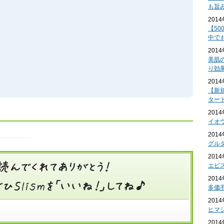
も旨
201
【50
中で
201
美肌
り効
201
【新
ター
201
イオ
201
グル
201
エビ
201
多価
201
ヒマ
201