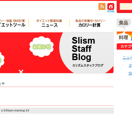
ニュ
ダ
S
0
件
s-100yen-training-14