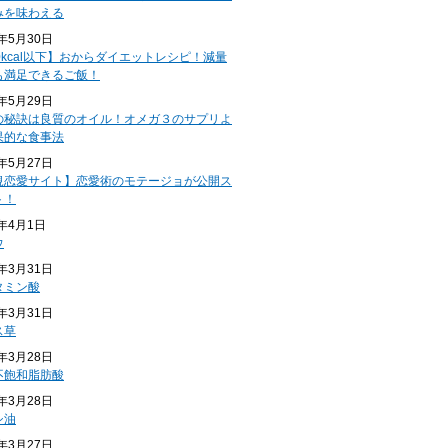
みを味わえる
4年5月30日
0kcal以下】おからダイエットレシピ！減量
も満足できるご飯！
4年5月29日
の秘訣は良質のオイル！オメガ３のサプリよ
果的な食事法
4年5月27日
規恋愛サイト】恋愛術のモテージョが公開ス
ト！
4年4月1日
ウ
4年3月31日
タミン酸
4年3月31日
ス草
4年3月28日
不飽和脂肪酸
4年3月28日
シ油
4年3月27日