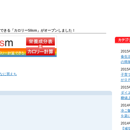
できる「カロリーSlism」がオープンしました！
201
食生
の簡
201
んなに買えち
子育
がＯ
201
ダイ
糖値
201
冷ご
を楽
201
【減